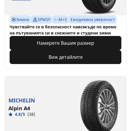
Зимни
3PMSF
M+S
Ежедневна увереност
Чувствайте се в безопасност навсякъде по време
на пътуванията си в снежните и студени зими
Намерете Вашия размер
Виж детайлите
MICHELIN
Alpin A4
4.8/5
(38)