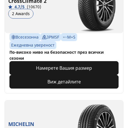
CrossClimate 2
4.7/5
(10670)
2 Awards
Всесезонна
3PMSF
M+S
Ежедневна увереност
По-високо ниво на безопасност през всички
сезони
Намерете Вашия размер
Виж детайлите
MICHELIN