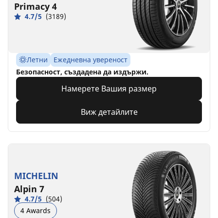
Primacy 4
4.7/5
(3189)
Летни
Ежедневна увереност
Безопасност, създадена да издържи.
Намерете Вашия размер
Виж детайлите
MICHELIN
Alpin 7
4.7/5
(504)
4 Awards