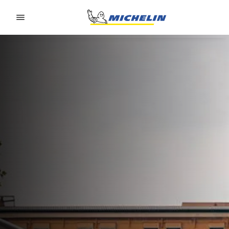
Go to page content
Go to page navigation