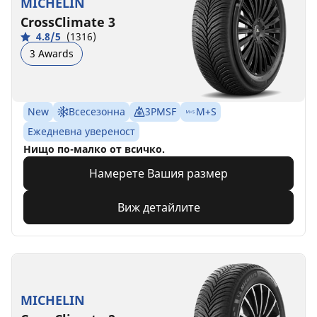
MICHELIN
CrossClimate 3
4.8/5
(1316)
3 Awards
New
Всесезонна
3PMSF
M+S
Ежедневна увереност
Нищо по-малко от всичко.
Намерете Вашия размер
Виж детайлите
MICHELIN