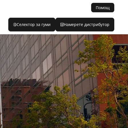
Помощ
Селектор за гуми
Намерете дистрибутор