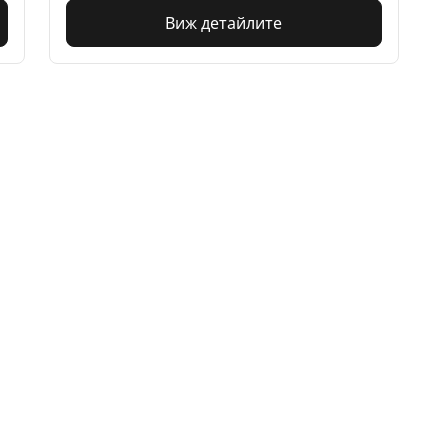
Виж детайлите
Вашата конфигурация
Намерете Дистрибутори
Намери дистрибутори на автомобилни
гуми