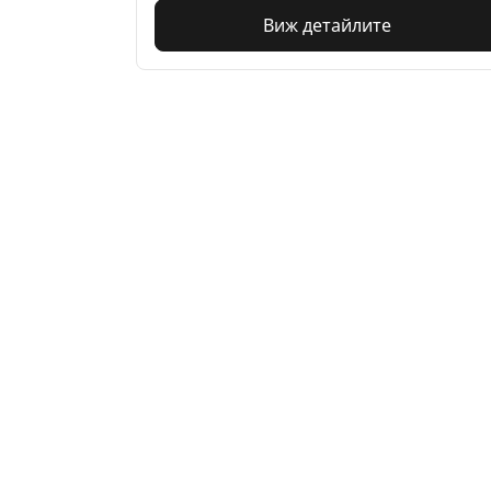
Виж детайлите
Home
Auto
TRP 4W
Гуми за автомобили, джипове
и микробуси
Намери гуми
Преглед по тип автомобили
Преглед по семейства продукти
Потърсете по размер гуми
Преглед по сезон