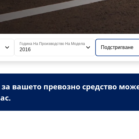
Година На Производство На Модела
Подстригване
2016
 за вашето превозно средство мож
ас.