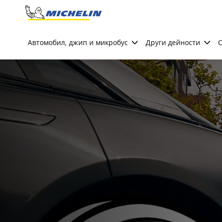
Go to page content
Go to page navigation
Автомобил, джип и микробус
Други дейности
С