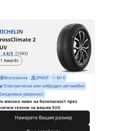
ICHELIN
rossClimate 2
UV
4.8/5
(1593)
1 Awards
Всесезонна
3PMSF
M+S
Електрически или хибриден автомобил
Ежедневна увереност
о-високо ниво на безопасност през
сички сезони за вашия SUV.
Намерете Вашия размер