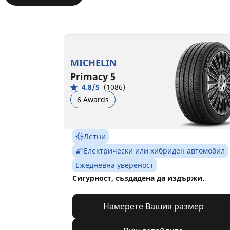
MICHELIN
Primacy 5
4.8/5
(1086)
6 Awards
Летни
Електрически или хибриден автомобил
Ежедневна увереност
Сигурност, създадена да издържи.
Намерете Вашия размер