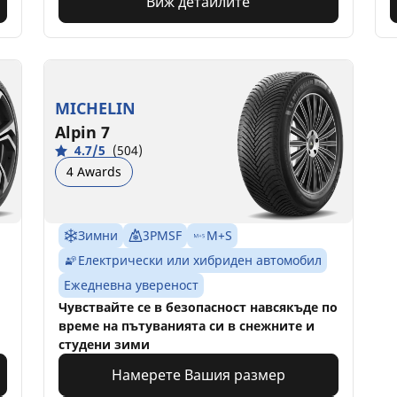
Виж детайлите
MICHELIN
Alpin 7
4.7/5
(504)
4 Awards
Зимни
3PMSF
M+S
Електрически или хибриден автомобил
Ежедневна увереност
Чувствайте се в безопасност навсякъде по
време на пътуванията си в снежните и
студени зими
Намерете Вашия размер