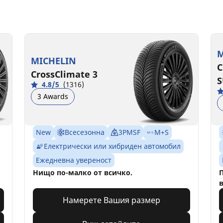
M
MICHELIN
C
CrossClimate 3
S
4.8/5
(1316)
3 Awards
New
Всесезонна
3PMSF
M+S
Електрически или хибриден автомобил
Ежедневна увереност
Нищо по-малко от всичко.
П
в
Намерете Вашия размер