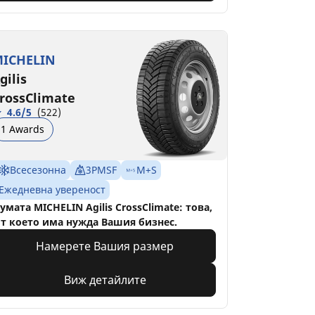
ICHELIN
gilis
rossClimate
4.6/5
(522)
1 Awards
Всесезонна
3PMSF
M+S
Ежедневна увереност
умата MICHELIN Agilis CrossClimate: това,
т което има нужда Вашия бизнес.
Намерете Вашия размер
Виж детайлите