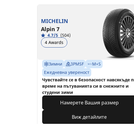
MICHELIN
Alpin 7
4.7/5
(504)
4 Awards
Зимни
3PMSF
M+S
Ежедневна увереност
Чувствайте се в безопасност навсякъде 
време на пътуванията си в снежните и
студени зими
Намерете Вашия размер
Виж детайлите