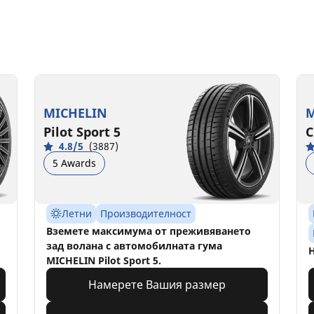
MICHELIN
M
Pilot Sport 5
C
4.8/5
(3887)
5 Awards
Летни
Производителност
Вземете максимума от преживяването
зад волана с автомобилната гума
Н
MICHELIN Pilot Sport 5.
Намерете Вашия размер