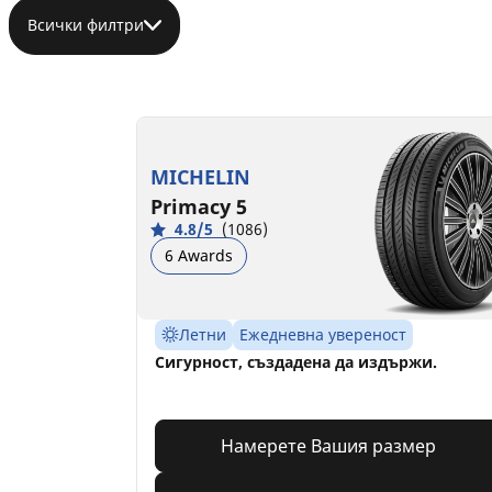
Всички филтри
MICHELIN
Primacy 5
4.8/5
(1086)
6 Awards
Летни
Ежедневна увереност
Сигурност, създадена да издържи.
Намерете Вашия размер