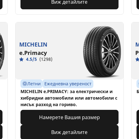
Виж детайлите
MICHELIN
M
e.Primacy
P
4.5/5
(1298)
Летни
Ежедневна увереност
MICHELIN e.PRIMACY: за електрически и
Б
хибридни автомобили или автомобили с
нисък разход на гориво.
Намерете Вашия размер
Виж детайлите