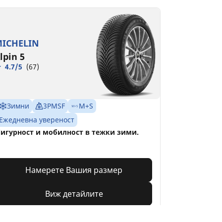
ICHELIN
lpin 5
4.7/5
(67)
Зимни
3PMSF
M+S
Ежедневна увереност
игурност и мобилност в тежки зими.
Намерете Вашия размер
Виж детайлите