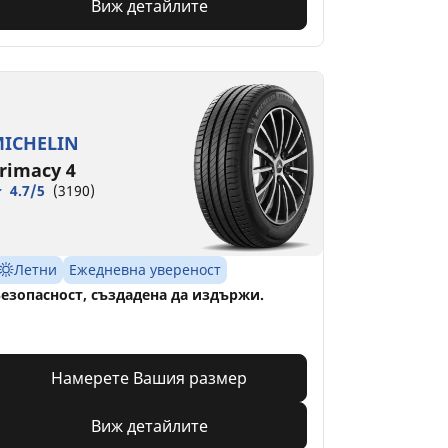
Виж детайлите
ICHELIN
rimacy 4
4.7/5
(3190)
Летни
Ежедневна увереност
езопасност, създадена да издържи.
Намерете Вашия размер
Виж детайлите