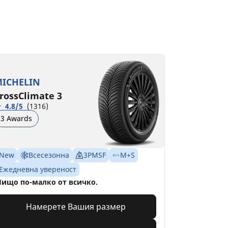
ICHELIN
rossClimate 3
4.8/5
(1316)
3 Awards
New
Всесезонна
3PMSF
M+S
Ежедневна увереност
ищо по-малко от всичко.
Намерете Вашия размер