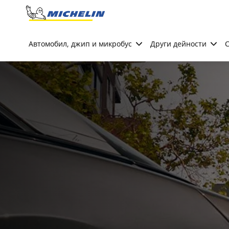
Go to page content
Go to page navigation
Автомобил, джип и микробус
Други дейности
С