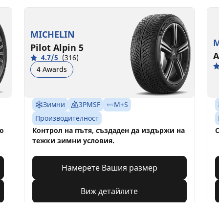
MICHELIN
M
Pilot Alpin 5
A
4.7/5
(316)
4 Awards
Зимни
3PMSF
M+S
Производителност
по
Контрол на пътя, създаден да издържи на
С
тежки зимни условия.
Намерете Вашия размер
Виж детайлите