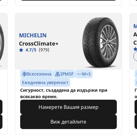
M
A
MICHELIN
C
CrossClimate+
4.7/5
(979)
Всесезонна
3PMSF
M+S
Ежедневна увереност
Сигурност, създадена да издържи при
Г
всякакво време.
о
Намерете Вашия размер
Виж детайлите