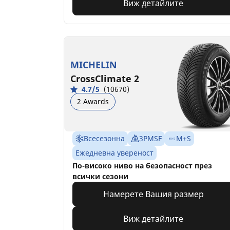
Виж детайлите
MICHELIN
CrossClimate 2
4.7/5
(10670)
2 Awards
Всесезонна
3PMSF
M+S
Ежедневна увереност
По-високо ниво на безопасност през
всички сезони
Намерете Вашия размер
Виж детайлите