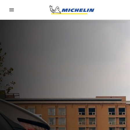
Go to page content
Go to page navigation