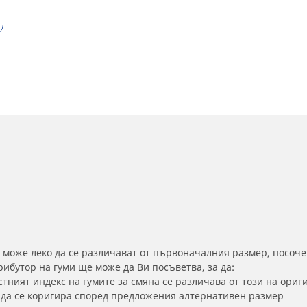
 може леко да се различават от първоначалния размер, посоче
бутор на гуми ще може да Ви посъветва, за да:
тният индекс на гумите за смяна се различава от този на ориг
а да се коригира според предложения алтернативен размер