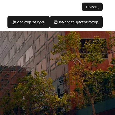
Помощ
Селектор за гуми
Намерете дистрибутор