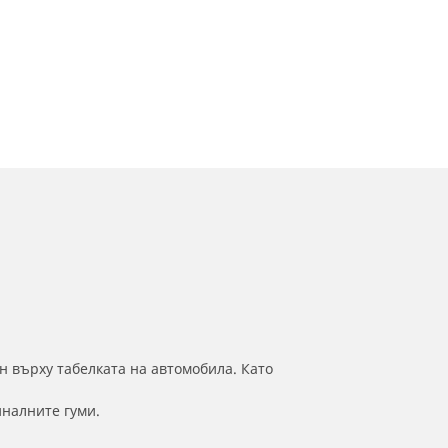
н върху табелката на автомобила. Като
иналните гуми.