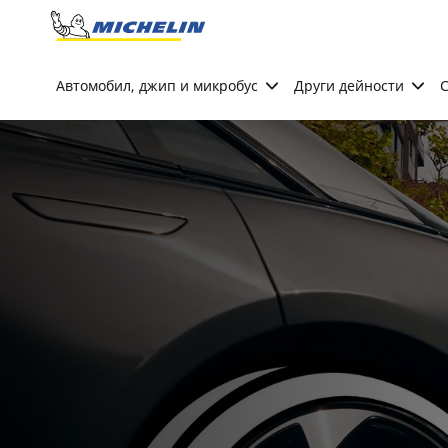
Go to page content
Go to page navigation
Автомобил, джип и микробус
Други дейности
С