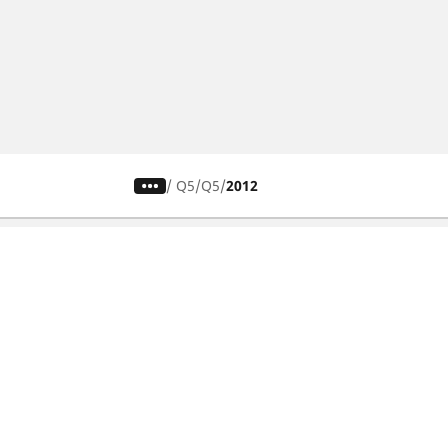
/
Q5
Q5
2012
Гуми за автомобили, джипове
и микробуси
Намери гуми
Преглед по тип автомобили
Преглед по семейства продукти
Потърсете по размер гуми