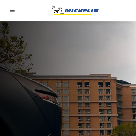
Go to page content
Go to page navigation