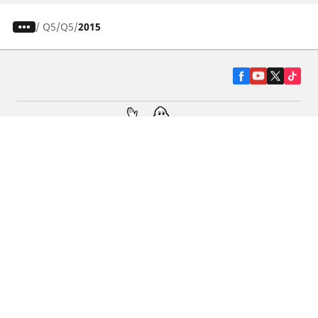
/
Q5
Q5
2015
Гуми за автомобили, джипове и
микробуси
Намерете Дистрибутори
С КАКВО МОЖЕМ ДА ПОМОГНЕМ?