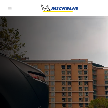
Go to page content
Go to page navigation