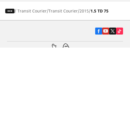
/
Transit Courier
Transit Courier
2015
1.5 TD 75
Гуми за автомобили, джипове и
микробуси
Намерете Дистрибутори
С КАКВО МОЖЕМ ДА ПОМОГНЕМ?