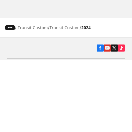
/
Transit Custom
Transit Custom
2024
Гуми за автомобили, джипове и
микробуси
Намерете Дистрибутори