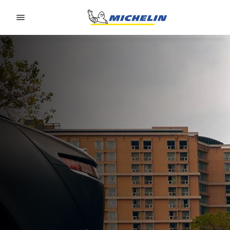
Go to page content
Go to page navigation