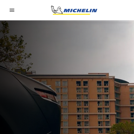
Go to page content
Go to page navigation