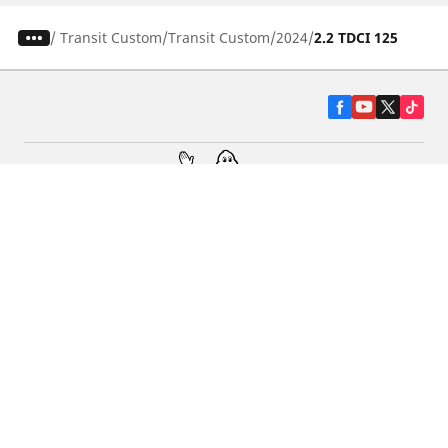
/
Transit Custom
Transit Custom
2024
2.2 TDCI 125
Гуми за автомобили, джипове и
микробуси
Намерете Дистрибутори
С КАКВО МОЖЕМ ДА ПОМОГНЕМ?