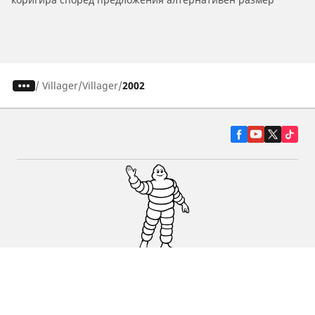
/
Villager
Villager
2002
Гуми за автомобили, джипове и
микробуси