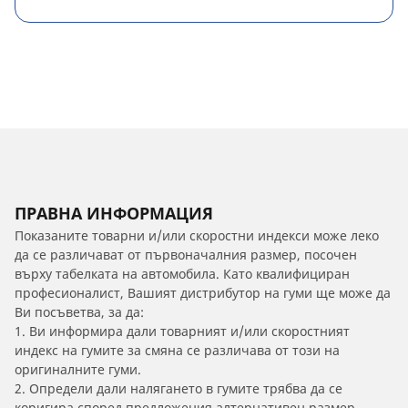
ПРАВНА ИНФОРМАЦИЯ
Показаните товарни и/или скоростни индекси може леко
да се различават от първоначалния размер, посочен
върху табелката на автомобила. Като квалифициран
професионалист, Вашият дистрибутор на гуми ще може да
Ви посъветва, за да:
1. Ви информира дали товарният и/или скоростният
индекс на гумите за смяна се различава от този на
оригиналните гуми.
2. Определи дали налягането в гумите трябва да се
коригира според предложения алтернативен размер