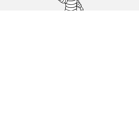
Гуми за автомобили, джипове и
микробуси
Намерете Дистрибутори
С КАКВО МОЖЕМ ДА ПОМОГНЕМ?
Информация за бисквитките
ОФИЦИАЛНИ СЪОБЩЕНИЯ
ДЕКЛАРАЦИЯ ЗА ПОВЕРИТЕЛНОСТ
ЕВРОПЕЙСКИ ЕТИКЕТ ЗА ГУМИ КАКВО ОЗНАЧАВА?
michelin.com