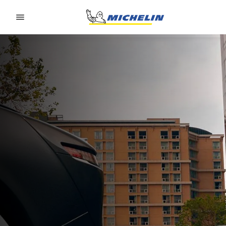
Go to page content
Go to page navigation