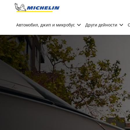
Go to page content
Go to page navigation
Автомобил, джип и микробус
Други дейности
С