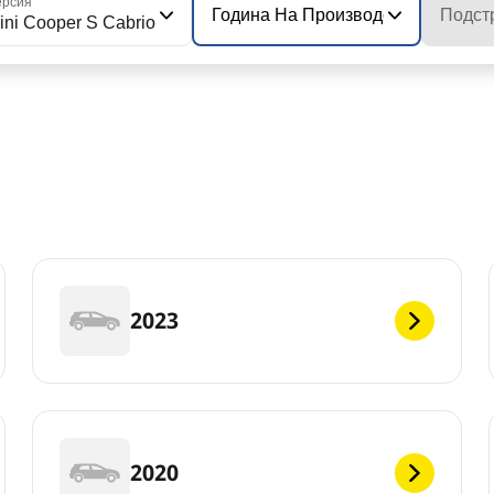
ерсия
Година На Производство На Мод
Подст
ini Cooper S Cabrio
2023
2020