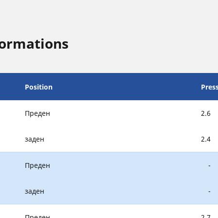
formations
Position
Pres
Преден
2.6
заден
2.4
Преден
-
заден
-
Преден
2.7