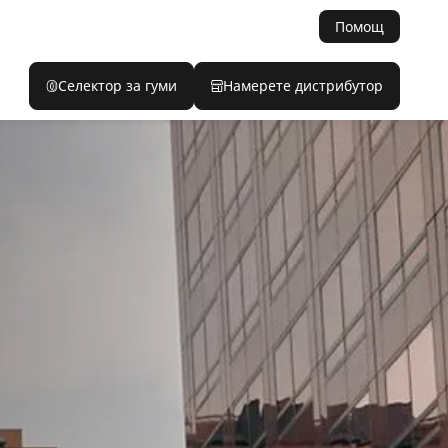
Помощ
Селектор за гуми
Намерете дистрибутор