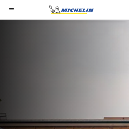
Go to page content
Go to page navigation