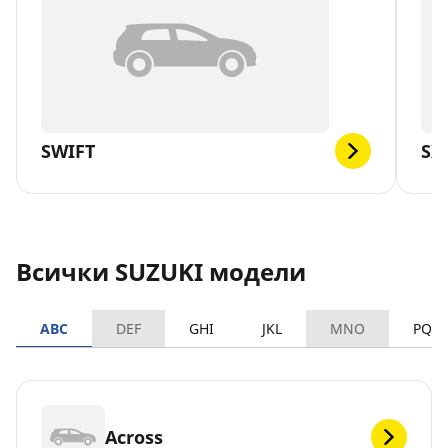
SWIFT
SX
Всички SUZUKI модели
ABC
DEF
GHI
JKL
MNO
PQR
Across