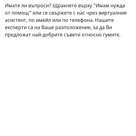
Имате ли въпроси? Щракнете върху "Имам нужда
от помощ" или се свържете с нас чрез виртуалния
асистент, по имейл или по телефона. Нашите
експерти са на Ваше разположение, за да Ви
предложат най-добрите съвети относно гумите.
ПРАВНА ИНФОРМАЦИЯ
Показаните товарни и/или скоростни индекси може леко
да се различават от първоначалния размер, посочен
върху табелката на автомобила. Като квалифициран
професионалист, Вашият дистрибутор на гуми ще може да
Ви посъветва, за да: