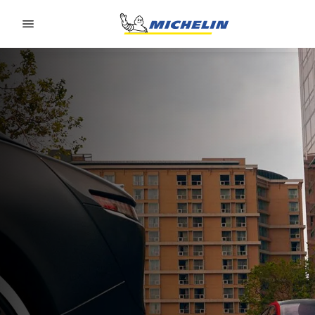
Go to page content
Go to page navigation