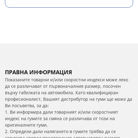
ПРАВНА ИНФОРМАЦИЯ
Показаните товарни и/или скоростни индекси може леко
да се различават от първоначалния размер, посочен
върху табелката на автомобила. Като квалифициран
професионалист, Вашият дистрибутор на гуми ще може да
Ви посъветва, за да:
1. Ви информира дали товарният и/или скоростният
индекс на гумите за смяна се различава от този на
оригиналните гуми.
2. Определи дали налягането в гумите трябва да се
коригира според предложения алтернативен размер