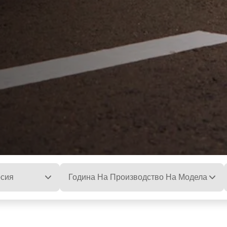
сия
Година На Производство На Модела