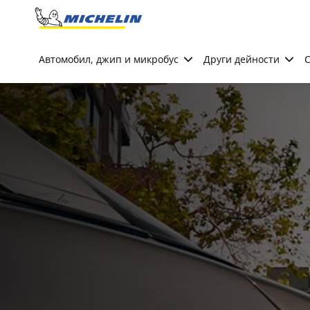
Go to page content
Go to page navigation
Автомобил, джип и микробус
Други дейности
С