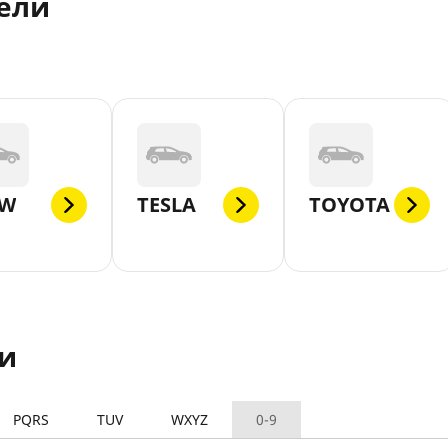
ели
W
TESLA
TOYOTA
и
PQRS
TUV
WXYZ
0-9