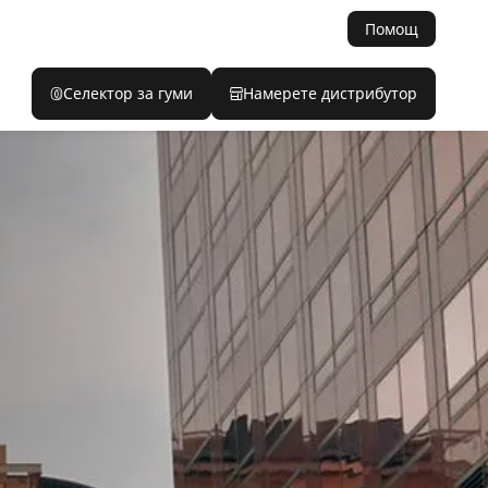
Помощ
Селектор за гуми
Намерете дистрибутор