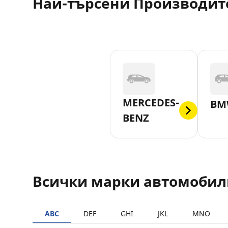
Най-търсени Производит
MERCEDES-
BM
BENZ
Всички марки автомобил
ABC
DEF
GHI
JKL
MNO