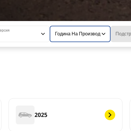
ерсия
Година На Производство На Моде
Подстр
6
2025