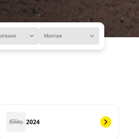
ла
игване
Монтаж
2024