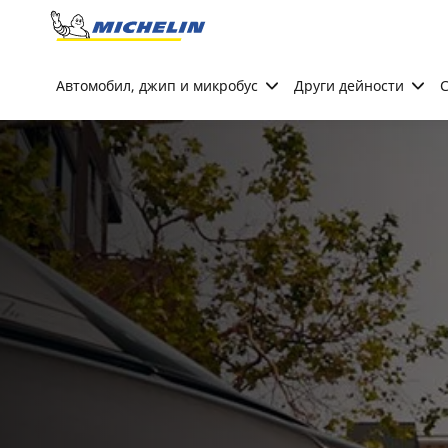
Go to page content
Go to page navigation
Автомобил, джип и микробус
Други дейности
С