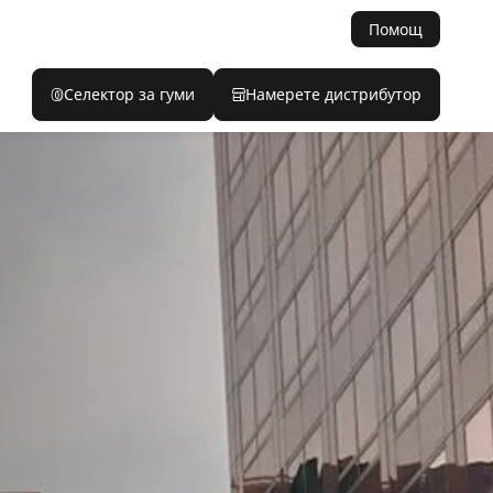
Помощ
Селектор за гуми
Намерете дистрибутор