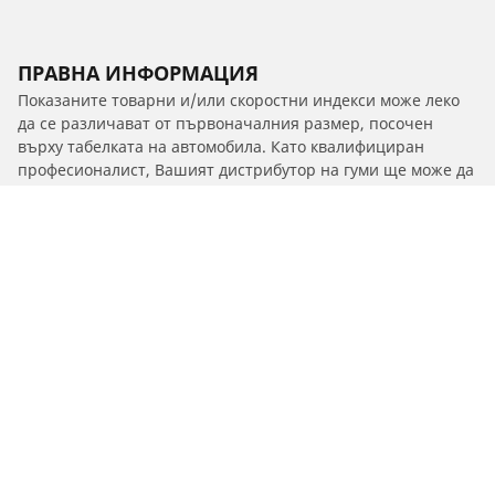
ПРАВНА ИНФОРМАЦИЯ
Показаните товарни и/или скоростни индекси може леко
да се различават от първоначалния размер, посочен
върху табелката на автомобила. Като квалифициран
професионалист, Вашият дистрибутор на гуми ще може да
Ви посъветва, за да:
1. Ви информира дали товарният и/или скоростният
индекс на гумите за смяна се различава от този на
оригиналните гуми.
2. Определи дали налягането в гумите трябва да се
коригира според предложения алтернативен размер
/
3
3