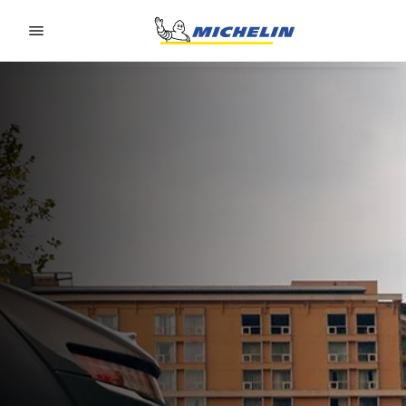
Go to page content
Go to page navigation