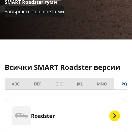
SMART Roadster гуми
Завършете търсенето ми
Всички SMART Roadster версии
ABC
DEF
GHI
JKL
MNO
PQR
Roadster