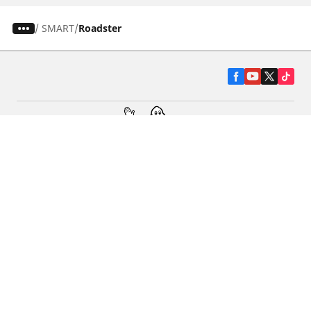
/
SMART
Roadster
Гуми за автомобили, джипове и
микробуси
Намерете Дистрибутори
С КАКВО МОЖЕМ ДА ПОМОГНЕМ?