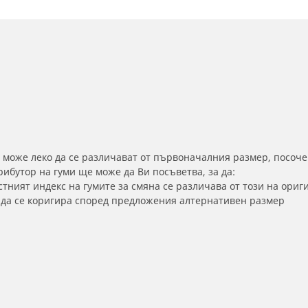
 може леко да се различават от първоначалния размер, посоче
бутор на гуми ще може да Ви посъветва, за да:
тният индекс на гумите за смяна се различава от този на ориг
а да се коригира според предложения алтернативен размер