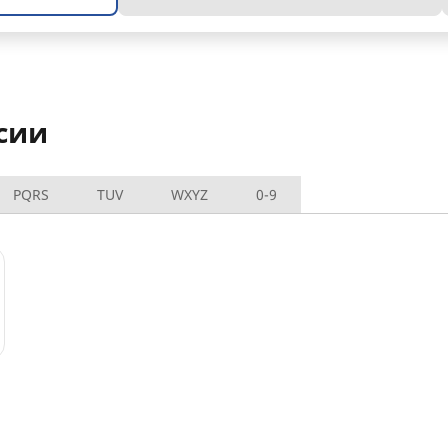
сии
PQRS
TUV
WXYZ
0-9