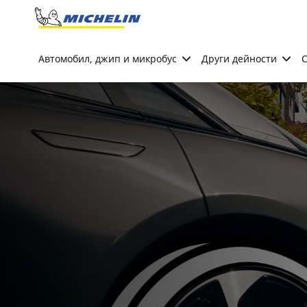
Go to page content
Go to page navigation
Автомобил, джип и микробус
Други дейности
С