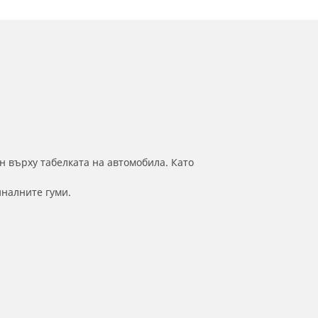
н върху табелката на автомобила. Като
иналните гуми.