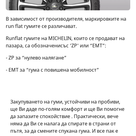
В зависимост от производителя, маркировките на
run flat гумите се различават.
Runflat гумите на MICHELIN, които се продават на
пазара, са обозначенисъс 'ZP' или “EMT”:
- ZP за “нулево налягане”
- EMT за “гума с повишена мобилност”
Закупуването на гуми, устойчиви на пробиви,
ще Ви даде по-голям комфорт и ще Ви помогне
да запазите спокойствие . Практически, вече
няма да Ви се налага да спирате в страни от
пътя, за да смените спукана гума. И все пак е