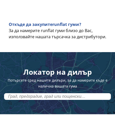
Откъде да закупитеrunflat гуми?
За да намерите runflat гуми близо до Вас,
използвайте нашата търсачка за дистрибутори.
Локатор на дилър
Потърсете сред нашите дилъри, за да намерите къде е
налична вашата гума