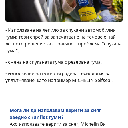
- Използване на лепило за спукани автомобилни
гуми: този спрей за запечатване на течове е най-
лесното решение за справяне с проблема “спукана
гума”.
- смяна на спуканата гума с резервна гума.
- използване на гуми с вградена технология за
уплътняване, като например MICHELIN Selfseal.
Мога ли да използвам вериги за сняг
заедно с runflat гуми?
Ако използвате вериги за сняг, Michelin Ви