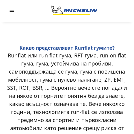
Go to page content
Go to page navigation
Какво представляват Runflat гумите?
Runflat или run flat гума, RFT гума, run on flat
гума, гума, устойчива на пробиви,
самоподдържаща се гума, гума с повишена
мобилност, гума с нулево налягане, ZP, EMT,
SST, ROF, BSR, ... Вероятно вече сте попадали
на някое от горните понятия без да знаете,
какво всъщност означава те. Вече няколко
години, технологията run-flat се използва
предимно за спортни и първокласни
автомобили като решение срещу риска от