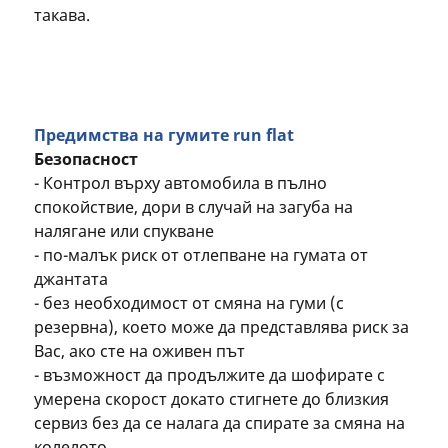
такава.
Предимства на гумите run flat
Безопасност
- Контрол върху автомобила в пълно
спокойствие, дори в случай на загуба на
налягане или спукване
- по-малък риск от отлепване на гумата от
джантата
- без необходимост от смяна на гуми (с
резервна), което може да представлява риск за
Вас, ако сте на оживен път
- възможност да продължите да шофирате с
умерена скорост докато стигнете до близкия
сервиз без да се налага да спирате за смяна на
колелото.