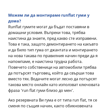
Можем ли да монтираме runflat гуми у
дома?
Runflat гумите могат да бъдат поставяни в
домашни условия. Въпреки това, трябва
наистина да знаете, пред какво сте изправени.
Това е така, защото демонтирането на какъвто
и да било тип гума от джантата и монтирането
на нова такава по правилния начин преди да я
напомпаме, е наистина трудна работа.
Повечето собственици на автомобили трябва
да потърсят търговец, който да свърши това
вместо тях. Водачите могат лесно да потърсят
такова място онлайн като използват ключовата
фраза 'run flat гуми близо до мен'.
Ако резервната Ви гума е от типа run flat, тя се
сменя по същия начин, както обикновената