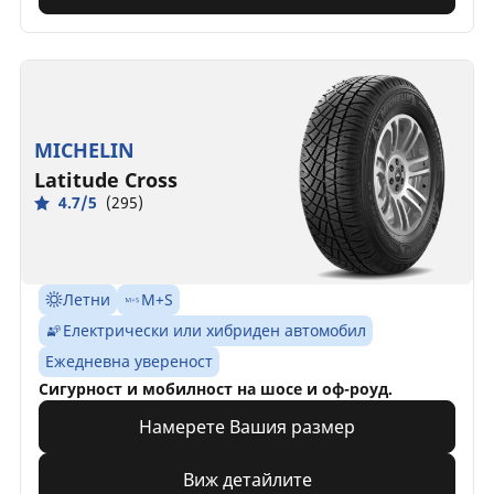
MICHELIN
Latitude Cross
4.7/5
(295)
Летни
M+S
Електрически или хибриден автомобил
Ежедневна увереност
Сигурност и мобилност на шосе и оф-роуд.
Намерете Вашия размер
Виж детайлите