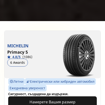
MICHELIN
Primacy 5
4.8/5
(1086)
6 Awards
Летни
Електрически или хибриден автомобил
Ежедневна увереност
Сигурност, създадена да издържи.
Намерете Вашия размер