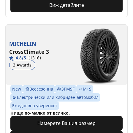
Виж детайлите
MICHELIN
CrossClimate 3
4.8/5
(1316)
3 Awards
New
Всесезонна
3PMSF
M+S
Електрически или хибриден автомобил
Ежедневна увереност
Нищо по-малко от всичко.
Намерете Вашия размер