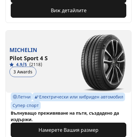
Виж детайлите
MICHELIN
Pilot Sport 4 S
4.9/5
(2118)
3 Awards
Летни
Електрически или хибриден автомобил
Супер спорт
Вълнуващо преживяване на пътя, създадено да
издържи.
Намерете Вашия размер