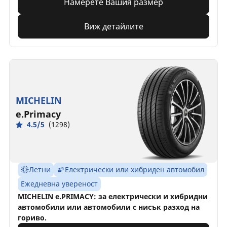
Намерете Вашия размер
Виж детайлите
MICHELIN
e.Primacy
4.5/5
(1298)
Летни
Електрически или хибриден автомобил
Ежедневна увереност
MICHELIN e.PRIMACY: за електрически и хибридни
автомобили или автомобили с нисък разход на
гориво.