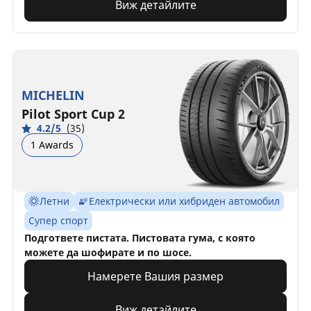
Виж детайлите
MICHELIN
Pilot Sport Cup 2
4.2/5
(35)
1 Awards
Летни
Електрически или хибриден автомобил
Супер спорт
Подгответе пистата. Пистовата гума, с която
можете да шофирате и по шосе.
Намерете Вашия размер
Виж детайлите