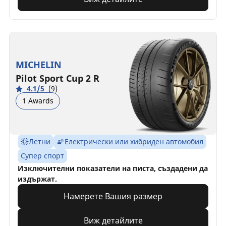
MICHELIN
Pilot Sport Cup 2 R
4.1/5
(9)
1 Awards
Летни
Електрически или хибриден автомобил
Супер спорт
Изключителни показатели на писта, създадени да
издържат.
Намерете Вашия размер
Виж детайлите