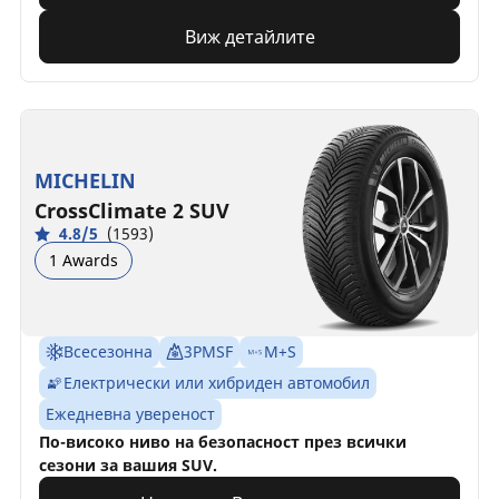
Виж детайлите
MICHELIN
CrossClimate 2 SUV
4.8/5
(1593)
1 Awards
Всесезонна
3PMSF
M+S
Електрически или хибриден автомобил
Ежедневна увереност
По-високо ниво на безопасност през всички
сезони за вашия SUV.