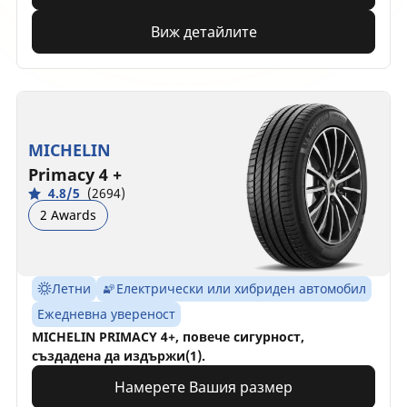
Виж детайлите
MICHELIN
Primacy 4 +
4.8/5
(2694)
2 Awards
Летни
Електрически или хибриден автомобил
Ежедневна увереност
MICHELIN PRIMACY 4+, повече сигурност,
създадена да издържи(1).
Намерете Вашия размер