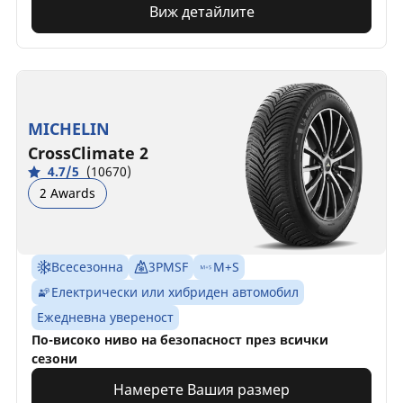
Виж детайлите
MICHELIN
CrossClimate 2
4.7/5
(10670)
2 Awards
Всесезонна
3PMSF
M+S
Електрически или хибриден автомобил
Ежедневна увереност
По-високо ниво на безопасност през всички
сезони
Намерете Вашия размер