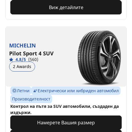
Виж детайлите
MICHELIN
Pilot Sport 4 SUV
4.8/5
(560)
2 Awards
Летни
Електрически или хибриден автомобил
Производителност
Контрол на пътя за SUV автомобили, създаден да
издържи.
Намерете Вашия размер