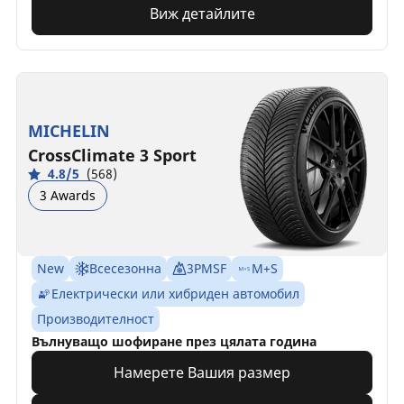
Виж детайлите
MICHELIN
CrossClimate 3 Sport
4.8/5
(568)
3 Awards
New
Всесезонна
3PMSF
M+S
Електрически или хибриден автомобил
Производителност
Вълнуващо шофиране през цялата година
Намерете Вашия размер