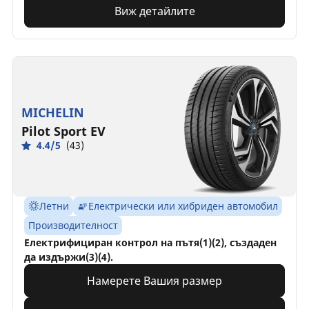
Виж детайлите
MICHELIN
Pilot Sport EV
4.4/5
(43)
Летни
Електрически или хибриден автомобил
Производителност
Електрифициран контрол на пътя(1)(2), създаден
да издържи(3)(4).
Намерете Вашия размер