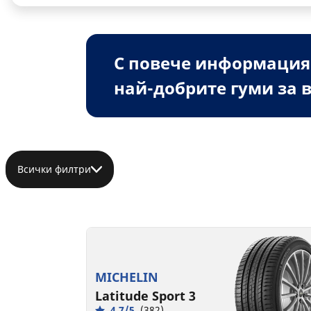
С повече информация
най-добрите гуми за в
Всички филтри
MICHELIN
Latitude Sport 3
4.7/5
(382)