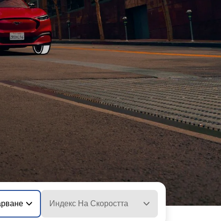
арване
Индекс На Скоростта