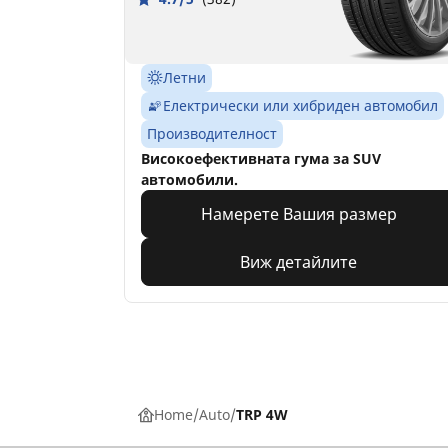
Летни
Електрически или хибриден автомобил
Производителност
Високоефективната гума за SUV
автомобили.
Намерете Вашия размер
Виж детайлите
Home
Auto
TRP 4W