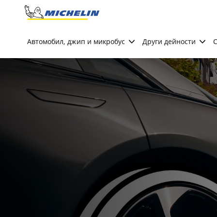
Go to page content
Go to page navigation
Автомобил, джип и микробус
Други дейности
С