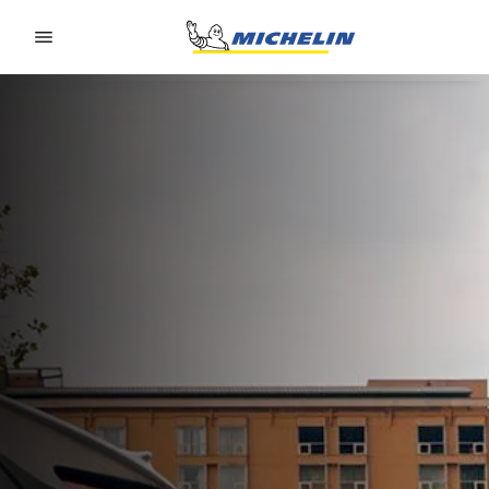
Go to page content
Go to page navigation