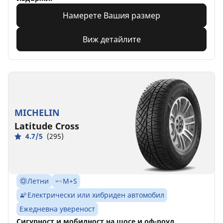
Намерете Вашия размер
Виж детайлите
MICHELIN
Latitude Cross
4.7/5
(295)
Летни
M+S
Електрически или хибриден автомобил
Ежедневна увереност
Сигурност и мобилност на шосе и оф-роуд.