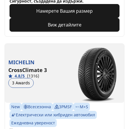
Сигурност, създадена да издържи.
Намерете Вашия размер
Виж детайлите
MICHELIN
CrossClimate 3
4.8/5
(1316)
3 Awards
New
Всесезонна
3PMSF
M+S
Електрически или хибриден автомобил
Ежедневна увереност