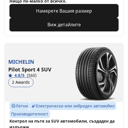
Нищо по-малко от всичко.
Намерете Вашия размер
Виж детайлите
MICHELIN
Pilot Sport 4 SUV
4.8/5
(560)
2 Awards
Летни
Електрически или хибриден автомобил
Производителност
Контрол на пътя за SUV автомобили, създаден да
издържи.