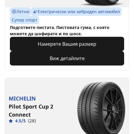
Летни
Електрически или хибриден автомобил
Супер спорт
Подгответе пистата. Пистовата гума, с която
можете да шофирате и по шосе.
Намерете Вашия размер
Виж детайлите
MICHELIN
Pilot Sport Cup 2
Connect
4.5/5
(28)