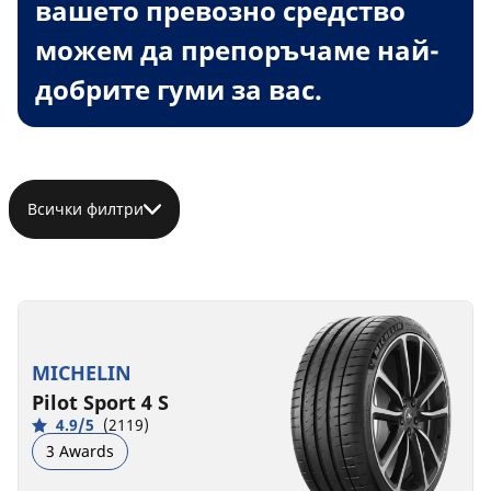
вашето превозно средство
можем да препоръчаме най-
добрите гуми за вас.
Всички филтри
MICHELIN
Pilot Sport 4 S
4.9/5
(2119)
3 Awards