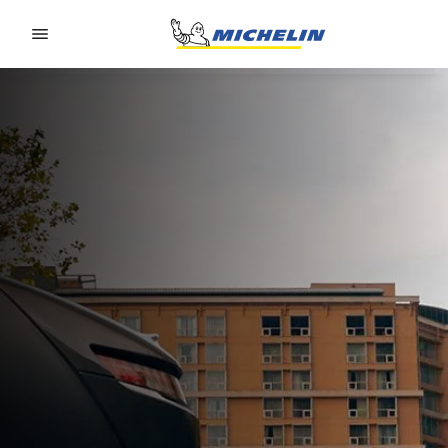
Go to page content
Go to page navigation