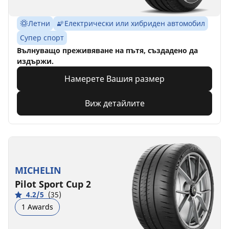
Летни
Електрически или хибриден автомобил
Супер спорт
Вълнуващо преживяване на пътя, създадено да
издържи.
Намерете Вашия размер
Виж детайлите
MICHELIN
Pilot Sport Cup 2
4.2/5
(35)
1 Awards