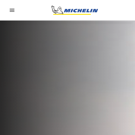
Go to page content
Go to page navigation