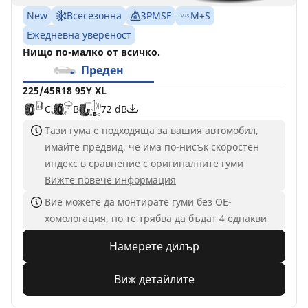
New
Всесезонна
3PMSF
M+S
Ежедневна увереност
Нищо по-малко от всичко.
Преден
225/45R18 95Y XL
C
B
72 dB
Тази гума е подходяща за вашия автомобил,
имайте предвид, че има по-нисък скоростен
индекс в сравнение с оригиналните гуми
Вижте повече информация
Вие можете да монтирате гуми без ОЕ-
хомологация, но те трябва да бъдат 4 еднакви
Намерете дилър
Виж детайлите