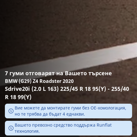
7 гуми отговарят на Вашето търсене
BMW (G29) Z4 Roadster 2020
Sdrive20i (2.0 L 163) 225/45 R 18 95(Y) - 255/40
R 18 99(Y)
Вие можете да монтирате гуми без ОЕ-хомологация,
но те трябва да бъдат 4 еднакви.
Вашето превозно средство поддържа Runflat
технология.