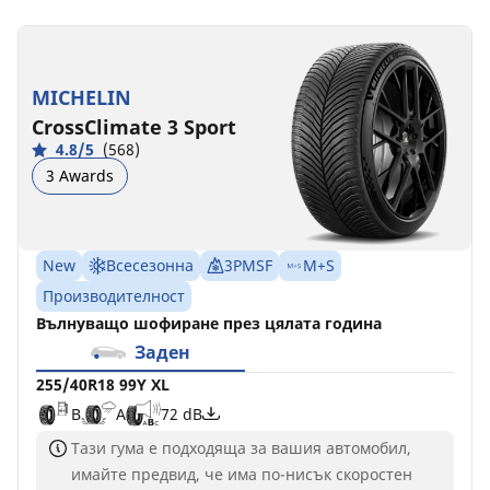
MICHELIN
CrossClimate 3 Sport
4.8/5
(568)
3 Awards
New
Всесезонна
3PMSF
M+S
Производителност
Вълнуващо шофиране през цялата година
Заден
255/40R18 99Y XL
B
A
72 dB
Тази гума е подходяща за вашия автомобил,
имайте предвид, че има по-нисък скоростен