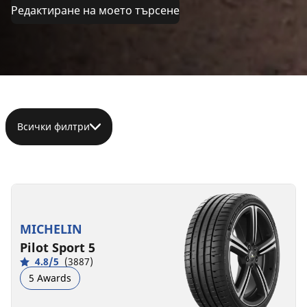
Редактиране на моето търсене
Всички филтри
255/40ZR18
255/40R18
(99Y)
99V
XL
XL
MICHELIN
C
D
A
B
72 dB
68 dB
Pilot Sport 5
4.8/5
(3887)
5 Awards