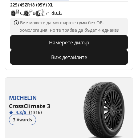
225/45ZR18 (95Y) XL
C
B
71 dB
Вие можете да монтирате гуми без ОЕ-
хомологация, но те трябва да бъдат 4 еднакви
Намерете дилър
Виж детайлите
MICHELIN
CrossClimate 3
4.8/5
(1316)
3 Awards