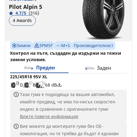
Pilot Alpin 5
4.7/5
(316)
4 Awards
Зимни
3PMSF
M+S
Производителност
Контрол на пътя, създаден да издържи на тежки
зимни условия.
Преден
Заден
225/45R18 95V XL
D
B
68 dB
Тази гума е подходяща за вашия автомобил,
имайте предвид, че има по-нисък скоростен
индекс в сравнение с оригиналните гуми
Вижте повече информация
Вие можете да монтирате гуми без ОЕ-
хомологация, но те трябва да бъдат 4 еднакви