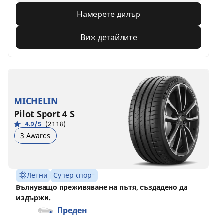
Намерете дилър
Виж детайлите
MICHELIN
Pilot Sport 4 S
4.9/5
(2118)
3 Awards
Летни
Супер спорт
Вълнуващо преживяване на пътя, създадено да
издържи.
Преден