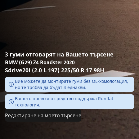
3 гуми отговарят на Вашето търсене
BMW (G29) Z4 Roadster 2020
Sdrive20i (2.0 L 197) 225/50 R 17 98H
Вие можете да монтирате гуми без ОЕ-хомологация,
но те трябва да бъдат 4 еднакви.
Вашето превозно средство поддържа Runflat
технология.
Редактиране на моето търсене