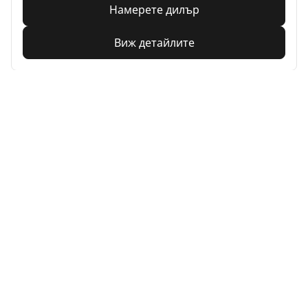
Намерете дилър
Виж детайлите
Home
Auto
TRP 4W