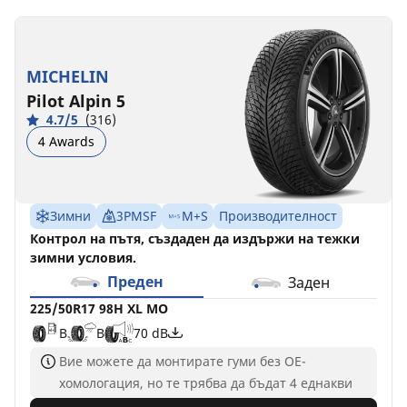
MICHELIN
Pilot Alpin 5
4.7/5
(316)
4 Awards
Зимни
3PMSF
M+S
Производителност
Контрол на пътя, създаден да издържи на тежки
зимни условия.
Преден
Заден
225/50R17 98H XL MO
B
B
70 dB
Вие можете да монтирате гуми без ОЕ-
хомологация, но те трябва да бъдат 4 еднакви