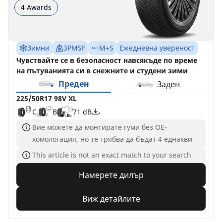
4 Awards
Зимни
3PMSF
M+S
Ежедневна увереност
Чувствайте се в безопасност навсякъде по време
на пътуванията си в снежните и студени зими
Преден
Заден
225/50R17 98V XL
C
B
71 dB
Вие можете да монтирате гуми без ОЕ-
хомологация, но те трябва да бъдат 4 еднакви
This article is not an exact match to your search
Намерете дилър
Виж детайлите