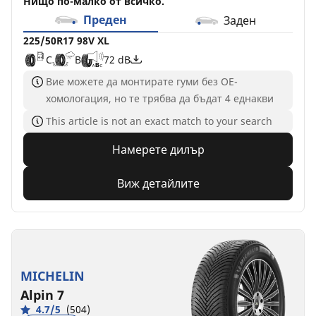
Нищо по-малко от всичко.
Преден
Заден
225/50R17 98V XL
C
B
72 dB
Вие можете да монтирате гуми без ОЕ-
хомологация, но те трябва да бъдат 4 еднакви
This article is not an exact match to your search
Намерете дилър
Виж детайлите
MICHELIN
Alpin 7
4.7/5
(504)