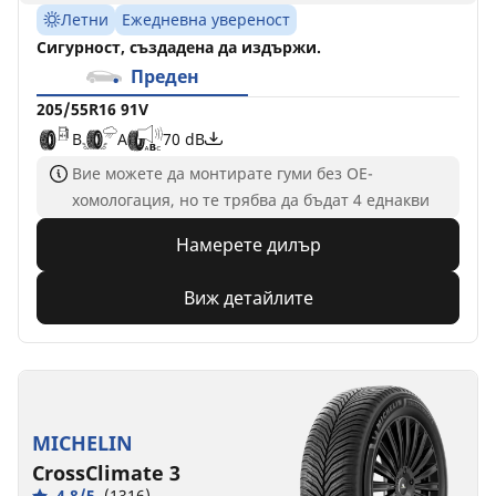
Летни
Ежедневна увереност
Сигурност, създадена да издържи.
Преден
205/55R16 91V
B
A
70 dB
Вие можете да монтирате гуми без ОЕ-
хомологация, но те трябва да бъдат 4 еднакви
Намерете дилър
Виж детайлите
MICHELIN
CrossClimate 3
4.8/5
(1316)