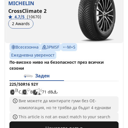
MICHELIN
CrossClimate 2
4.7/5
(10670)
2 Awards
Всесезонна
3PMSF
M+S
Ежедневна увереност
По-високо ниво на безопасност през всички
сезони
Заден
225/50R16 92Y
C
B
71 dB
Вие можете да монтирате гуми без ОЕ-
хомологация, но те трябва да бъдат 4 еднакви
This article is not an exact match to your search