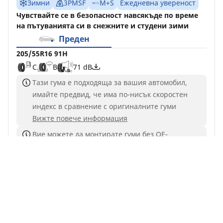
Зимни
3PMSF
M+S
Ежедневна увереност
Чувствайте се в безопасност навсякъде по време
на пътуванията си в снежните и студени зими
Преден
205/55R16 91H
C
B
71 dB
Тази гума е подходяща за вашия автомобил,
имайте предвид, че има по-нисък скоростен
индекс в сравнение с оригиналните гуми
Вижте повече информация
Вие можете да монтирате гуми без ОЕ-
хомологация, но те трябва да бъдат 4 еднакви
Намерете дилър
Виж детайлите