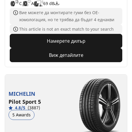
C
A
69 dB
Вие можете да монтирате гуми без ОЕ-
хомологация, но те трябва да бъдат 4 еднакви
This article is not an exact match to your search
Намерете дилър
Виж детайлите
MICHELIN
Pilot Sport 5
4.8/5
(3887)
5 Awards