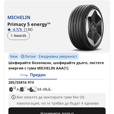
MICHELIN
Primacy 5 energy™
4.7/5
(138)
1 Awards
New
Летни
Ежедневна увереност
Шофирайте безопасно, шофирайте дълго, пестете
енергия с гума MICHELIN AAA(1).
Преден
205/55R16 91V
A
A
68 dB
Вие можете да монтирате гуми без ОЕ-
хомологация, но те трябва да бъдат 4 еднакви
Намерете дилър