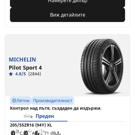
Намерете дилър
Виж детайлите
MICHELIN
Pilot Sport 4
4.8/5
(2844)
Летни
Производителност
Контрол над пътя, създаден да издържи.
Преден
205/55ZR16 (94Y) XL
C
A
71 dB