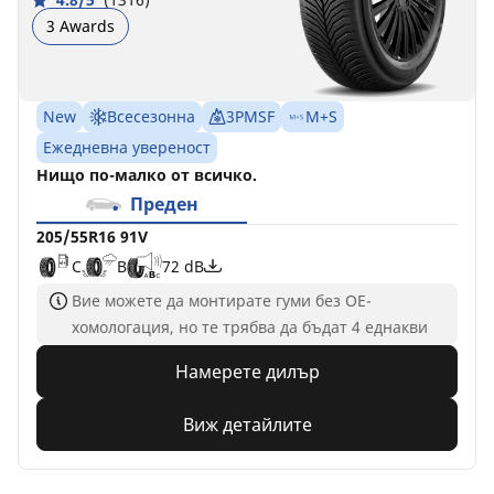
3 Awards
New
Всесезонна
3PMSF
M+S
Ежедневна увереност
Нищо по-малко от всичко.
Преден
205/55R16 91V
C
B
72 dB
Вие можете да монтирате гуми без ОЕ-
хомологация, но те трябва да бъдат 4 еднакви
Намерете дилър
Виж детайлите