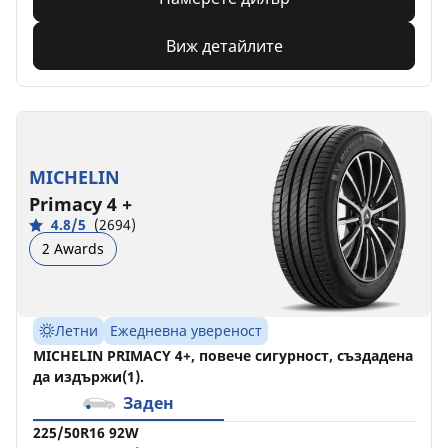
Виж детайлите
MICHELIN
Primacy 4 +
4.8/5
(2694)
2 Awards
Летни
Ежедневна увереност
MICHELIN PRIMACY 4+, повече сигурност, създадена
да издържи(1).
Заден
225/50R16 92W