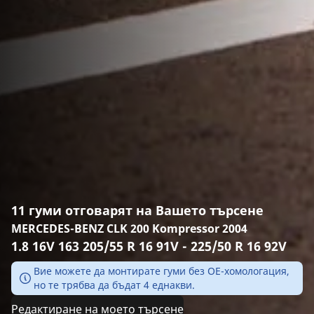
11 гуми отговарят на Вашето търсене
MERCEDES-BENZ CLK 200 Kompressor 2004
1.8 16V 163 205/55 R 16 91V - 225/50 R 16 92V
Вие можете да монтирате гуми без ОЕ-хомологация,
но те трябва да бъдат 4 еднакви.
Редактиране на моето търсене