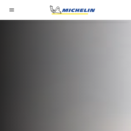
Go to page content
Go to page navigation