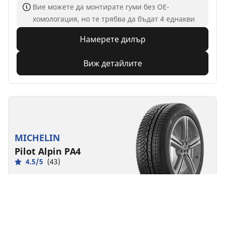
Вие можете да монтирате гуми без ОЕ-
хомологация, но те трябва да бъдат 4 еднакви
Намерете дилър
Виж детайлите
MICHELIN
Pilot Alpin PA4
4.5/5
(43)
Зимни
3PMSF
M+S
Производителност
По-голям контрол, независимо от зимните