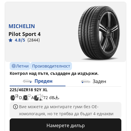
255/35ZR18
255/35R18
255/35ZR18
94Y
94Y
(94Y)
XL
XL
XL
MICHELIN
D
C
C
B
A
A
72 dB
72 dB
72 dB
Pilot Sport 4
4.8/5
(2844)
Летни
Производителност
Контрол над пътя, създаден да издържи.
Преден
Заден
225/40ZR18 92Y XL
D
A
72 dB
Вие можете да монтирате гуми без ОЕ-
хомологация, но те трябва да бъдат 4 еднакви
Намерете дилър