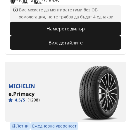
B
A
72 dB
Вие можете да монтирате гуми без ОЕ-
хомологация, но те трябва да бъдат 4 еднакви
Намерете дилър
Виж детайлите
MICHELIN
e.Primacy
4.5/5
(1298)
Летни
Ежедневна увереност