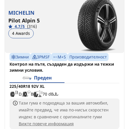
MICHELIN
Pilot Alpin 5
4.7/5
(316)
4 Awards
Зимни
3PMSF
M+S
Производителност
Контрол на пътя, създаден да издържи на тежки
зимни условия.
Преден
225/40R18 92V XL
D
B
70 dB
Тази гума е подходяща за вашия автомобил,
имайте предвид, че има по-нисък скоростен
индекс в сравнение с оригиналните гуми
Вижте повече информация