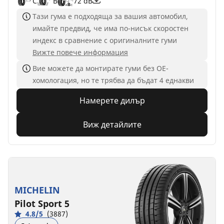
C
B
72 dB
Тази гума е подходяща за вашия автомобил,
имайте предвид, че има по-нисък скоростен
индекс в сравнение с оригиналните гуми
Вижте повече информация
Вие можете да монтирате гуми без ОЕ-
хомологация, но те трябва да бъдат 4 еднакви
Намерете дилър
Виж детайлите
MICHELIN
Pilot Sport 5
4.8/5
(3887)