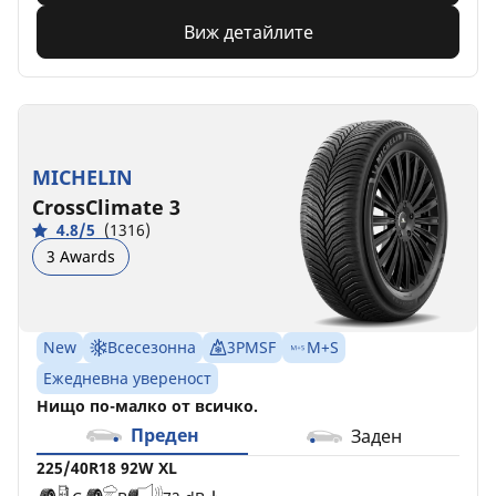
Виж детайлите
MICHELIN
CrossClimate 3
4.8/5
(1316)
3 Awards
New
Всесезонна
3PMSF
M+S
Ежедневна увереност
Нищо по-малко от всичко.
Преден
Заден
225/40R18 92W XL