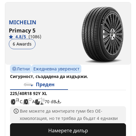
MICHELIN
Primacy 5
4.8/5
(1086)
6 Awards
Летни
Ежедневна увереност
Сигурност, създадена да издържи.
Преден
225/40R18 92Y XL
C
A
70 dB
Вие можете да монтирате гуми без ОЕ-
хомологация, но те трябва да бъдат 4 еднакви
Намерете дилър