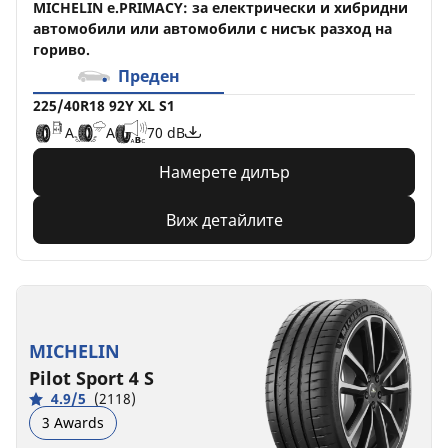
MICHELIN e.PRIMACY: за електрически и хибридни
автомобили или автомобили с нисък разход на
гориво.
Преден
225/40R18 92Y XL S1
A
A
70 dB
Намерете дилър
Виж детайлите
MICHELIN
Pilot Sport 4 S
4.9/5
(2118)
3 Awards