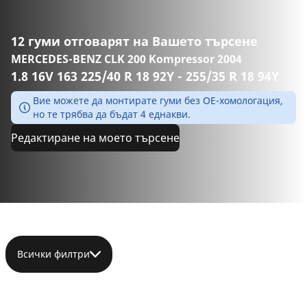
12 гуми отговарят на Вашето търсене
MERCEDES-BENZ CLK 200 Kompressor 2004
1.8 16V 163 225/40 R 18 92Y - 255/35 R 18 94Y
Вие можете да монтирате гуми без ОЕ-хомологация,
но те трябва да бъдат 4 еднакви.
Редактиране на моето търсене
Всички филтри