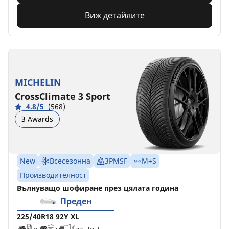
Виж детайлите
MICHELIN
CrossClimate 3 Sport
4.8/5
(568)
3 Awards
New
Всесезонна
3PMSF
M+S
Производителност
Вълнуващо шофиране през цялата година
Преден
225/40R18 92Y XL