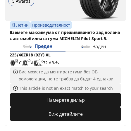
5 Awards
Летни
Производителност
Вземете максимума от преживяването зад волана
с автомобилната гума MICHELIN Pilot Sport 5.
Преден
Заден
225/40ZR18 (92Y) XL
C
A
72 dB
Вие можете да монтирате гуми без ОЕ-
хомологация, но те трябва да бъдат 4 еднакви
This article is not an exact match to your search
Намерете дилър
Виж детайлите