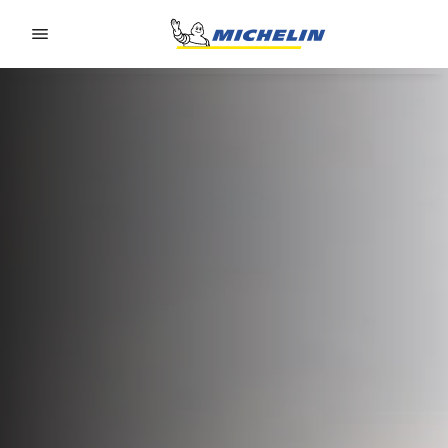
Go to page content
Go to page navigation