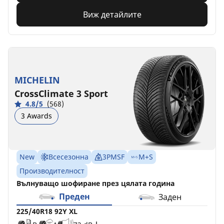
Виж детайлите
MICHELIN
CrossClimate 3 Sport
4.8/5
(568)
3 Awards
New
Всесезонна
3PMSF
M+S
Производителност
Вълнуващо шофиране през цялата година
Преден
Заден
225/40R18 92Y XL