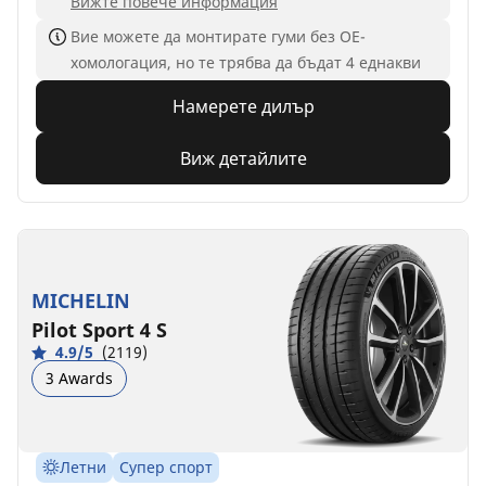
Вижте повече информация
Вие можете да монтирате гуми без ОЕ-
хомологация, но те трябва да бъдат 4 еднакви
Намерете дилър
Виж детайлите
MICHELIN
Pilot Sport 4 S
4.9/5
(2119)
3 Awards
Летни
Супер спорт