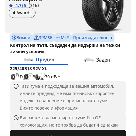
4.7/5
(316)
4 Awards
Зимни
3PMSF
M+S
Производителност
Контрол на пътя, създаден да издържи на тежки
зимни условия.
Преден
Заден
225/40R18 92V XL
D
B
70 dB
Тази гума е подходяща за вашия автомобил,
имайте предвид, че има по-нисък скоростен
индекс в сравнение с оригиналните гуми
Вижте повече информация
Вие можете да монтирате гуми без ОЕ-
хомологация, но те трябва да бъдат 4 еднакви