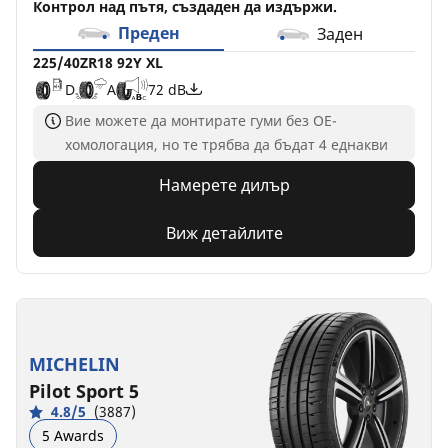
Контрол над пътя, създаден да издържи.
Преден
Заден
225/40ZR18 92Y XL
D
A
72 dB
Вие можете да монтирате гуми без ОЕ-
хомологация, но те трябва да бъдат 4 еднакви
Намерете дилър
Виж детайлите
MICHELIN
Pilot Sport 5
4.8/5
(3887)
5 Awards