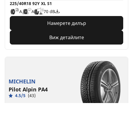
225/40R18 92Y XL S1
A
A
70 dB
Намерете дилър
Виж детайлите
MICHELIN
Pilot Alpin PA4
4.5/5
(43)
Зимни
3PMSF
M+S
Производителност
По-голям контрол, независимо от зимните