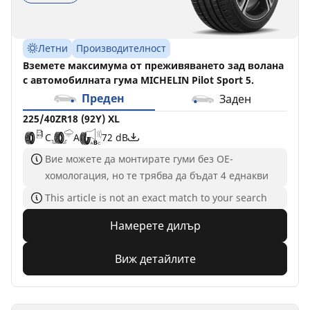
Летни
Производителност
Вземете максимума от преживяването зад волана
с автомобилната гума MICHELIN Pilot Sport 5.
Преден
Заден
225/40ZR18 (92Y) XL
C
A
72 dB
Вие можете да монтирате гуми без ОЕ-
хомологация, но те трябва да бъдат 4 еднакви
This article is not an exact match to your search
Намерете дилър
Виж детайлите