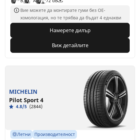
B
A
72 dB
Вие можете да монтирате гуми без ОЕ-
хомологация, но те трябва да бъдат 4 еднакви
Намерете дилър
Виж детайлите
MICHELIN
Pilot Sport 4
4.8/5
(2844)
Летни
Производителност