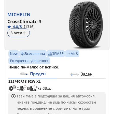
MICHELIN
CrossClimate 3
4.8/5
(1316)
3 Awards
New
Всесезонна
3PMSF
M+S
Ежедневна увереност
Нищо по-малко от всичко.
Преден
Заден
225/40R18 92W XL
C
B
72 dB
Тази гума е подходяща за вашия автомобил,
имайте предвид, че има по-нисък скоростен
индекс в сравнение с оригиналните гуми