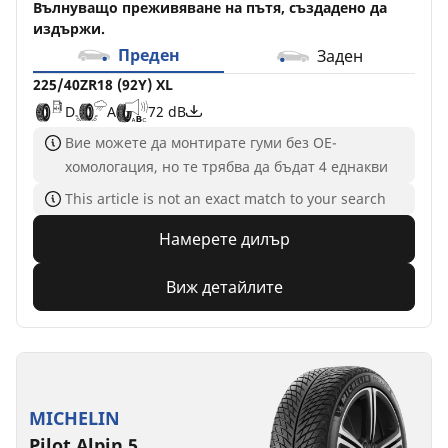
Вълнуващо преживяване на пътя, създадено да
издържи.
Преден
Заден
225/40ZR18 (92Y) XL
D
A
72 dB
Вие можете да монтирате гуми без ОЕ-
хомологация, но те трябва да бъдат 4 еднакви
This article is not an exact match to your search
Намерете дилър
Виж детайлите
MICHELIN
Pilot Alpin 5