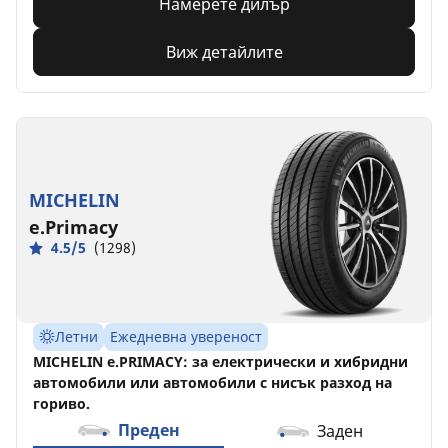
Намерете дилър
Виж детайлите
MICHELIN
e.Primacy
4.5/5
(1298)
Летни
Ежедневна увереност
MICHELIN e.PRIMACY: за електрически и хибридни
автомобили или автомобили с нисък разход на
гориво.
Преден
Заден