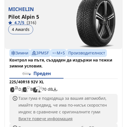
MICHELIN
Pilot Alpin 5
4.7/5
(316)
4 Awards
Зимни
3PMSF
M+S
Производителност
Контрол на пътя, създаден да издържи на тежки
зимни условия.
Преден
225/40R18 92V XL
D
B
70 dB
Тази гума е подходяща за вашия автомобил,
имайте предвид, че има по-нисък скоростен
индекс в сравнение с оригиналните гуми
Вижте повече информация