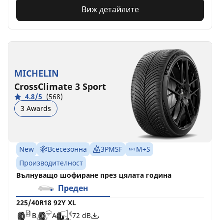
Виж детайлите
MICHELIN
CrossClimate 3 Sport
4.8/5
(568)
3 Awards
New
Всесезонна
3PMSF
M+S
Производителност
Вълнуващо шофиране през цялата година
Преден
225/40R18 92Y XL
B
A
72 dB