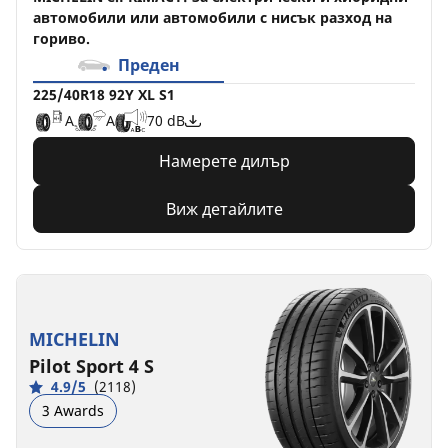
автомобили или автомобили с нисък разход на
гориво.
Преден
225/40R18 92Y XL S1
A
A
70 dB
Намерете дилър
Виж детайлите
MICHELIN
Pilot Sport 4 S
4.9/5
(2118)
3 Awards