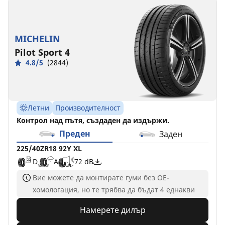
255/35ZR18
255/35R18
255/35ZR18
94Y
94Y
(94Y)
XL
XL
XL
MICHELIN
D
C
C
B
A
A
72 dB
72 dB
72 dB
Pilot Sport 4
4.8/5
(2844)
Летни
Производителност
Контрол над пътя, създаден да издържи.
Преден
Заден
225/40ZR18 92Y XL
D
A
72 dB
Вие можете да монтирате гуми без ОЕ-
хомологация, но те трябва да бъдат 4 еднакви
Намерете дилър