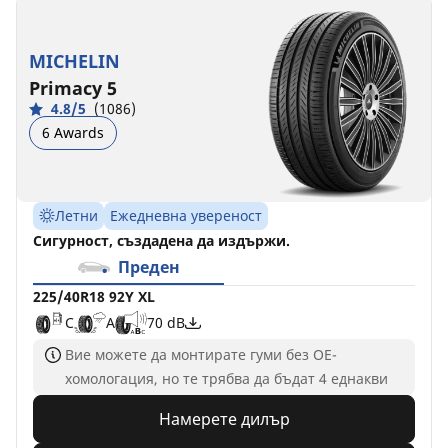
MICHELIN
Primacy 5
4.8/5
(1086)
6 Awards
Летни
Ежедневна увереност
Сигурност, създадена да издържи.
Преден
225/40R18 92Y XL
C
A
70 dB
Вие можете да монтирате гуми без ОЕ-
хомологация, но те трябва да бъдат 4 еднакви
Намерете дилър