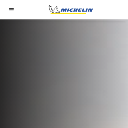
Go to page content
Go to page navigation