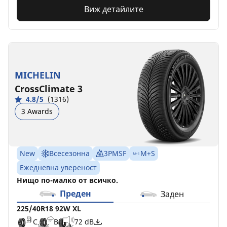
Виж детайлите
MICHELIN
CrossClimate 3
4.8/5
(1316)
3 Awards
New
Всесезонна
3PMSF
M+S
Ежедневна увереност
Нищо по-малко от всичко.
Преден
Заден
225/40R18 92W XL
C
B
72 dB