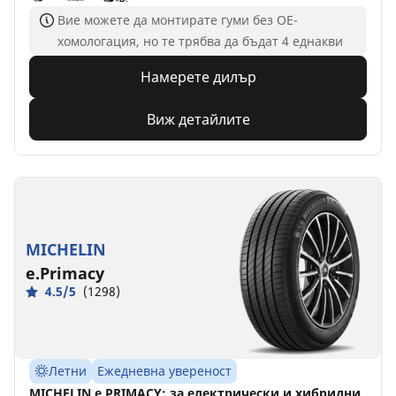
Вие можете да монтирате гуми без ОЕ-
хомологация, но те трябва да бъдат 4 еднакви
Намерете дилър
Виж детайлите
MICHELIN
e.Primacy
4.5/5
(1298)
Летни
Ежедневна увереност
MICHELIN e.PRIMACY: за електрически и хибридни