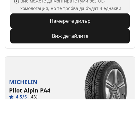
Вие можете да монтирате гуми без ОЕ-
хомологация, но те трябва да бъдат 4 еднакви
Намерете дилър
Виж детайлите
MICHELIN
Pilot Alpin PA4
4.5/5
(43)
Зимни
3PMSF
M+S
Производителност
По-голям контрол, независимо от зимните
условия.