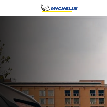
Go to page content
Go to page navigation