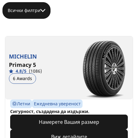
Всички филтри
MICHELIN
Primacy 5
4.8/5
(1086)
6 Awards
Летни
Ежедневна увереност
Сигурност, създадена да издържи.
Намерете Вашия размер
Виж детайлите