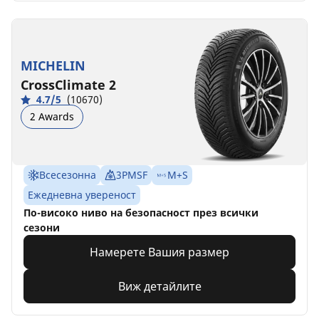
MICHELIN
CrossClimate 2
4.7/5
(10670)
2 Awards
Всесезонна
3PMSF
M+S
Ежедневна увереност
По-високо ниво на безопасност през всички
сезони
Намерете Вашия размер
Виж детайлите