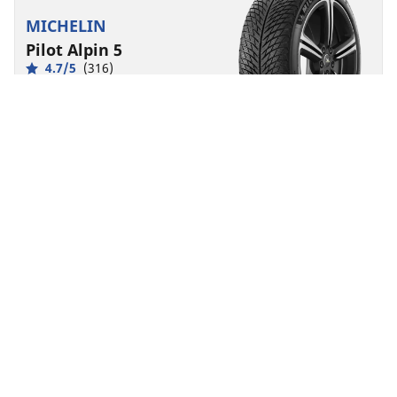
MICHELIN
Pilot Alpin 5
4.7/5
(316)
4 Awards
Зимни
3PMSF
M+S
Производителност
Контрол на пътя, създаден да издържи на тежки
зимни условия.
Намерете Вашия размер
Виж детайлите