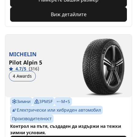
Виж детайлите
MICHELIN
Pilot Alpin 5
4.7/5
(316)
4 Awards
Зимни
3PMSF
M+S
Електрически или хибриден автомобил
Производителност
Контрол на пътя, създаден да издържи на тежки
зимни условия.