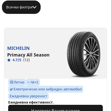
Всички филтри
MICHELIN
Primacy All Season
4.7/5
(12)
Летни
M+S
Електрически или хибриден автомобил
Ежедневна увереност
Ежедневна ефективност.
Намерете Вашия размер