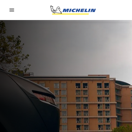
Go to page content
Go to page navigation