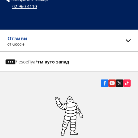
02 960 4110
Отзиви
от Google
/
esoefiya
тм ауто запад