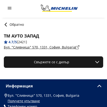
Go to page content
Go to page navigation
Обратно
ТМ АУТО ЗАПАД
4.7/5
(2421)
Бул. "Сливница" 570, 1331, София, Bulgaria
Свържете се с дилър
Информация
Бул. "Сливница" 570, 1331, София, Bulgaria
Получете упътване
Телефонен номер