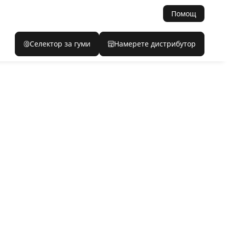
Помощ
Селектор за гуми
Намерете дистрибутор