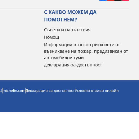
С КАКВО МОЖЕМ ДА
ПОМОГНЕМ?
Съвети и напътствия
Помощ
Информация относно рисковете от
възникване на пожар, предизвикан от
автомобилни гуми
декларация-за-достъпност
А?
michelin.com
Декларация за достъпност
Условия отзиви онлайн