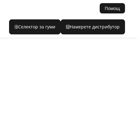
Помощ
Селектор за гуми
Намерете дистрибутор