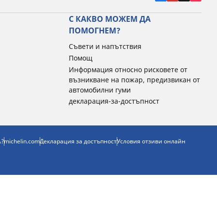
С КАКВО МОЖЕМ ДА
ПОМОГНЕМ?
Съвети и напътствия
Помощ
Информация относно рисковете от
възникване на пожар, предизвикан от
автомобилни гуми
декларация-за-достъпност
А?
michelin.com
Декларация за достъпност
Условия отзиви онлайн