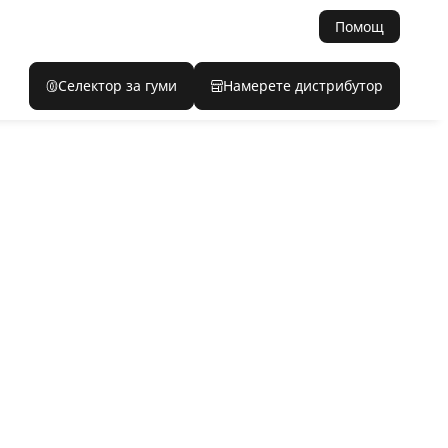
Помощ
Селектор за гуми
Намерете дистрибутор