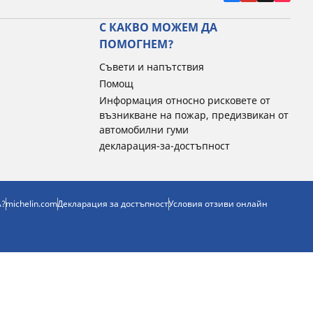
С КАКВО МОЖЕМ ДА
ПОМОГНЕМ?
Съвети и напътствия
Помощ
Информация относно рисковете от
възникване на пожар, предизвикан от
автомобилни гуми
декларация-за-достъпност
А?
michelin.com
Декларация за достъпност
Условия отзиви онлайн