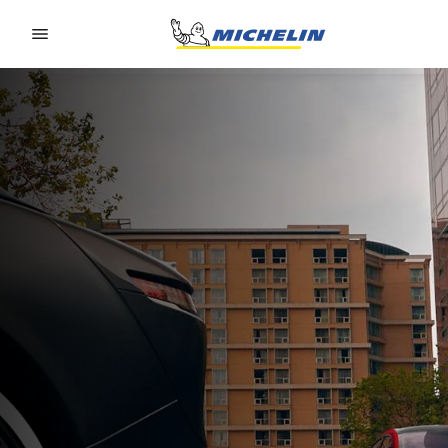
Go to page content
Go to page navigation