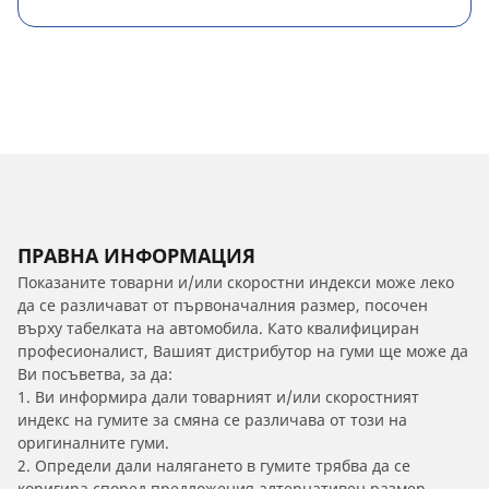
ПРАВНА ИНФОРМАЦИЯ
Показаните товарни и/или скоростни индекси може леко
да се различават от първоначалния размер, посочен
върху табелката на автомобила. Като квалифициран
професионалист, Вашият дистрибутор на гуми ще може да
Ви посъветва, за да:
1. Ви информира дали товарният и/или скоростният
индекс на гумите за смяна се различава от този на
оригиналните гуми.
2. Определи дали налягането в гумите трябва да се
коригира според предложения алтернативен размер