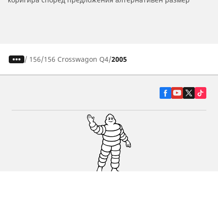
/
156
156 Crosswagon Q4
2005
Гуми за автомобили, джипове и
микробуси