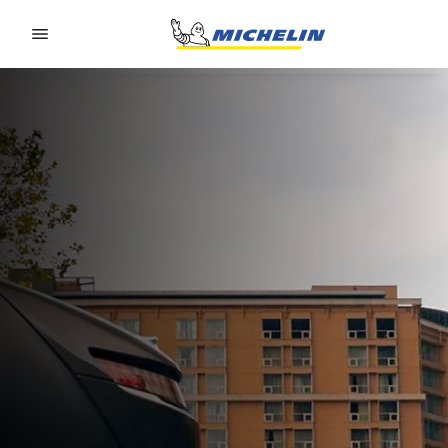
Go to page content
Go to page navigation