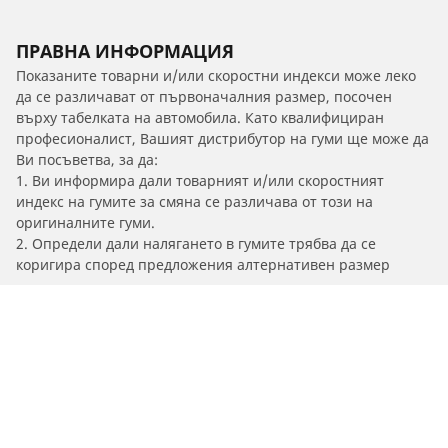
ПРАВНА ИНФОРМАЦИЯ
Показаните товарни и/или скоростни индекси може леко
да се различават от първоначалния размер, посочен
върху табелката на автомобила. Като квалифициран
професионалист, Вашият дистрибутор на гуми ще може да
Ви посъветва, за да:
1. Ви информира дали товарният и/или скоростният
индекс на гумите за смяна се различава от този на
оригиналните гуми.
2. Определи дали налягането в гумите трябва да се
коригира според предложения алтернативен размер
/
156
156 Sportwagon GTA