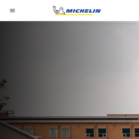
Go to page content
Go to page navigation