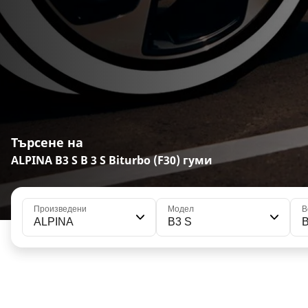
Търсене на
ALPINA B3 S B 3 S Biturbo (F30) гуми
Произведени
Модел
В
ALPINA
B3 S
B