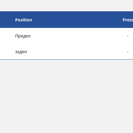
Position
Pres
Преден
-
заден
-