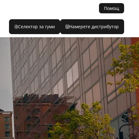
Помощ
Селектор за гуми
Намерете дистрибутор