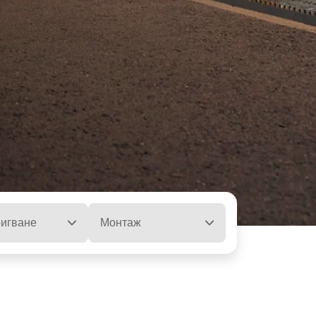
ла
игване
Монтаж