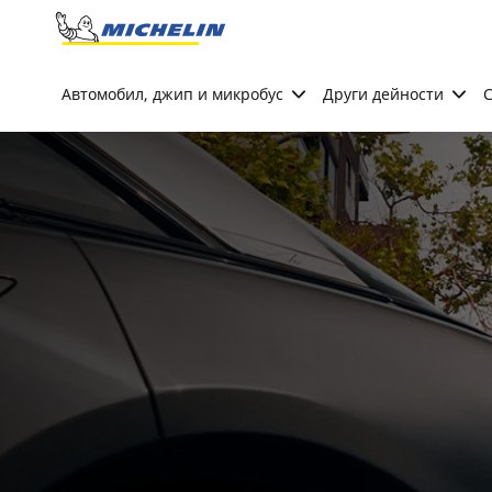
Go to page content
Go to page navigation
Автомобил, джип и микробус
Други дейности
С