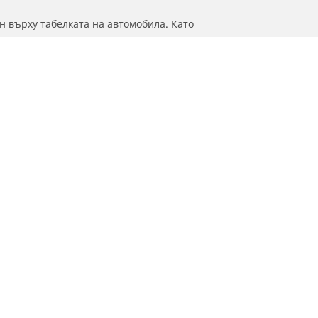
н върху табелката на автомобила. Като
иналните гуми.
С КАКВО МОЖЕМ ДА
а вашия автомобил?
ПОМОГНЕМ?