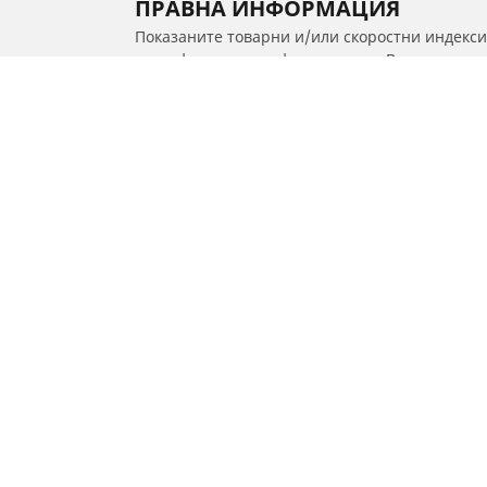
ПРАВНА ИНФОРМАЦИЯ
Показаните товарни и/или скоростни индекси
квалифициран професионалист, Вашият дистри
1. Ви информира дали товарният и/или скорос
2. Определи дали налягането в гумите трябв
/
B3 S
B 3 S Biturbo (F30)
Гуми за автомобили, джипове
и микробуси