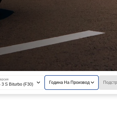
ерсия
Година На Производство На Моде
Подстр
 3 S Biturbo (F30)