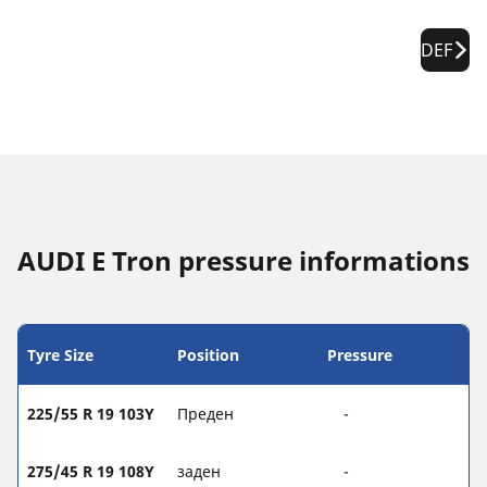
DEF
AUDI E Tron pressure informations
Tyre Size
Position
Pressure
225/55 R 19 103Y
Преден
-
275/45 R 19 108Y
заден
-