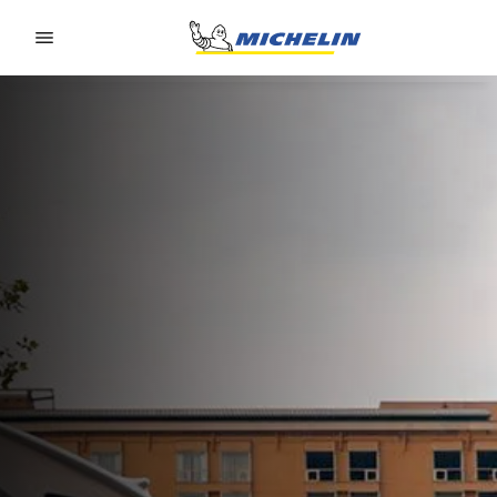
Go to page content
Go to page navigation