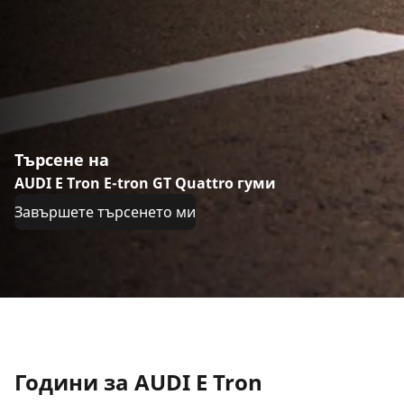
Търсене на
AUDI E Tron E-tron GT Quattro гуми
Завършете търсенето ми
Години за AUDI E Tron