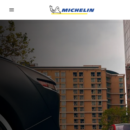
Go to page content
Go to page navigation