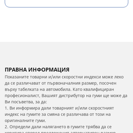
ПРАВНА ИНФОРМАЦИЯ
Показаните товарни и/или скоростни индекси може леко
да се различават от първоначалния размер, посочен
върху табелката на автомобила. Като квалифициран
професионалист, Вашият дистрибутор на гуми ще може да
Ви посъветва, за да:
1. Ви информира дали товарният и/или скоростният
индекс на гумите за смяна се различава от този на
оригиналните гуми.
2. Определи дали налягането в гумите трябва да се
коригира според предложения алтернативен размер