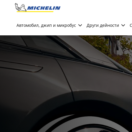
Go to page content
Go to page navigation
Автомобил, джип и микробус
Други дейности
С