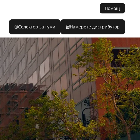
Помощ
Селектор за гуми
Намерете дистрибутор