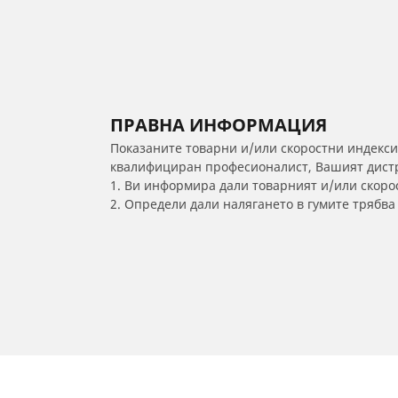
ПРАВНА ИНФОРМАЦИЯ
Показаните товарни и/или скоростни индекси
квалифициран професионалист, Вашият дистри
1. Ви информира дали товарният и/или скорос
2. Определи дали налягането в гумите трябв
/
AUDI
Q8