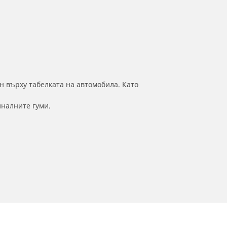
н върху табелката на автомобила. Като
иналните гуми.