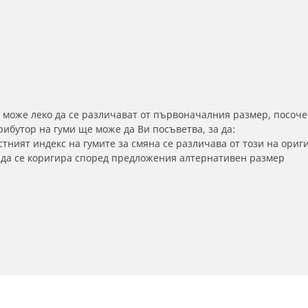
 може леко да се различават от първоначалния размер, посоче
бутор на гуми ще може да Ви посъветва, за да:
тният индекс на гумите за смяна се различава от този на ориг
а да се коригира според предложения алтернативен размер