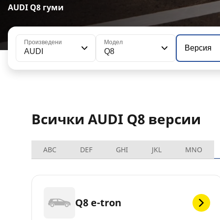
AUDI Q8 гуми
Произведени
Модел
Версия
AUDI
Q8
Всички AUDI Q8 версии
ABC
DEF
GHI
JKL
MNO
Q8 e-tron