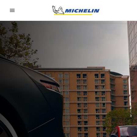
Go to page content
Go to page navigation