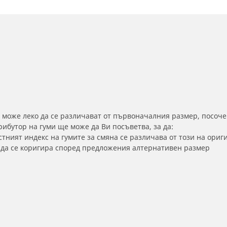
 може леко да се различават от първоначалния размер, посоче
бутор на гуми ще може да Ви посъветва, за да:
тният индекс на гумите за смяна се различава от този на ориг
а да се коригира според предложения алтернативен размер