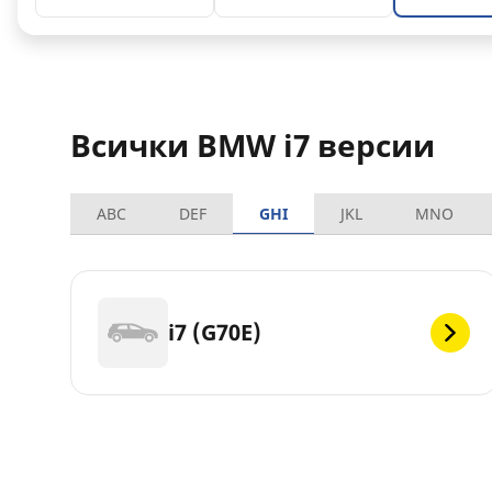
Всички BMW i7 версии
ABC
DEF
GHI
JKL
MNO
i7 (G70E)