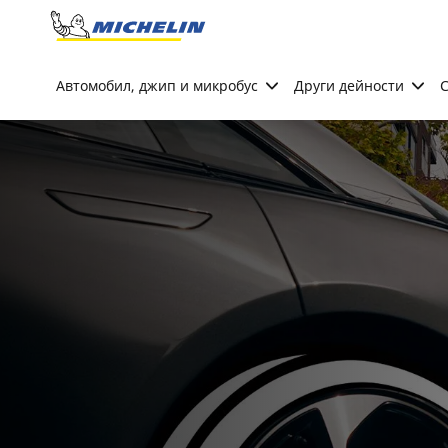
Go to page content
Go to page navigation
Автомобил, джип и микробус
Други дейности
С