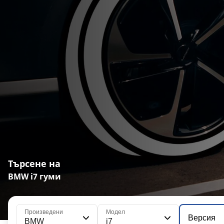
Търсене на
BMW i7 гуми
Произведени
Модел
Версия
BMW
i7