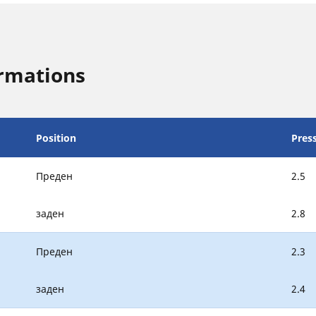
rmations
Position
Pres
Преден
2.5
заден
2.8
Преден
2.3
заден
2.4