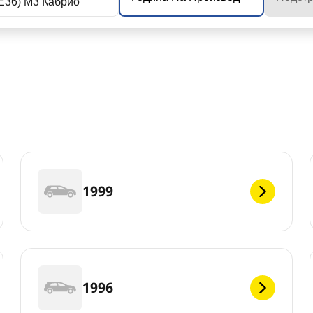
E36) M3 Кабрио
1999
1996