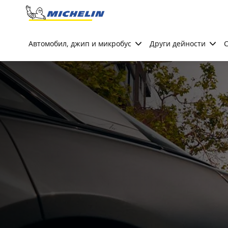
Go to page content
Go to page navigation
Автомобил, джип и микробус
Други дейности
С