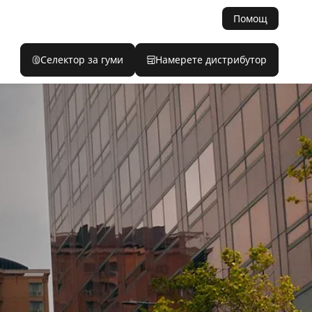
Помощ
Селектор за гуми
Намерете дистрибутор