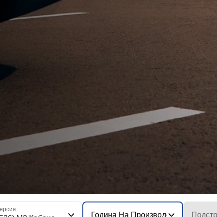
ерсия
Година На Производство На Моде
Подстр