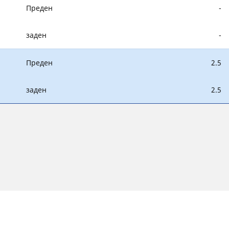
Преден
-
заден
-
Преден
2.5
заден
2.5