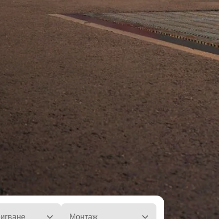
ла
игване
Монтаж