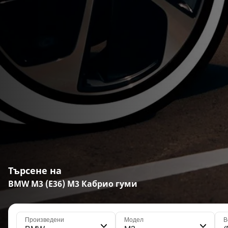
Търсене на
BMW M3 (E36) M3 Кабрио гуми
Произведени
Модел
В