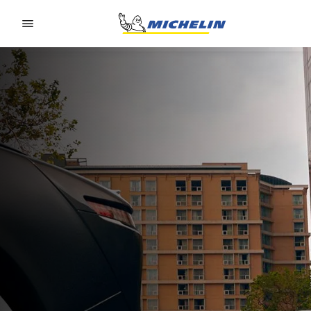
Go to page content
Go to page navigation