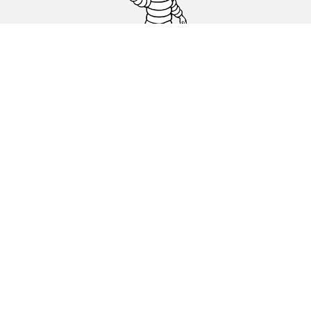
Гуми за автомобили, джипове и
микробуси
Намерете Дистрибутори
С КАКВО МОЖЕМ ДА ПОМОГНЕМ?
Информация за бисквитките
ОФИЦИАЛНИ СЪОБЩЕНИЯ
ДЕКЛАРАЦИЯ ЗА ПОВЕРИТЕЛНОСТ
ЕВРОПЕЙСКИ ЕТИКЕТ ЗА ГУМИ КАКВО ОЗНАЧАВА?
michelin.com