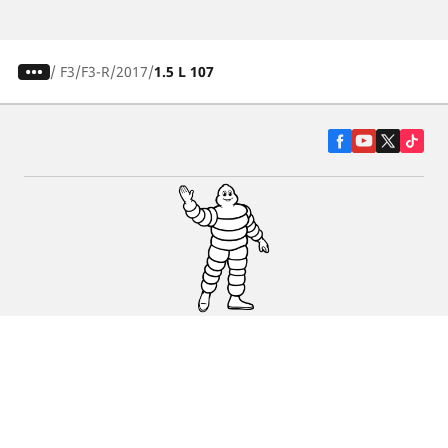
/
F3
F3-R
2017
1.5 L 107
Гуми за автомобили, джипове и
микробуси
Намерете Дистрибутори