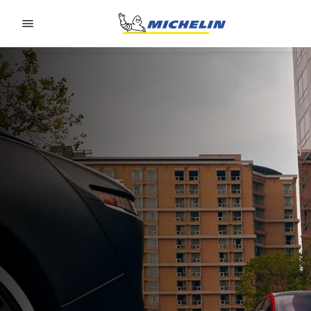
Go to page content
Go to page navigation