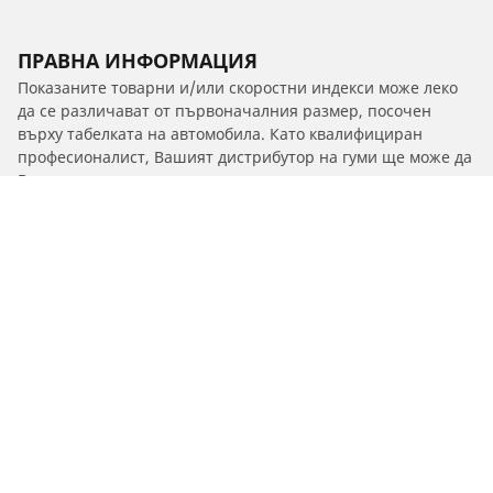
ПРАВНА ИНФОРМАЦИЯ
Показаните товарни и/или скоростни индекси може леко
да се различават от първоначалния размер, посочен
върху табелката на автомобила. Като квалифициран
професионалист, Вашият дистрибутор на гуми ще може да
Ви посъветва, за да:
1. Ви информира дали товарният и/или скоростният
индекс на гумите за смяна се различава от този на
оригиналните гуми.
2. Определи дали налягането в гумите трябва да се
коригира според предложения алтернативен размер
/
Car brands
CHRYSLER