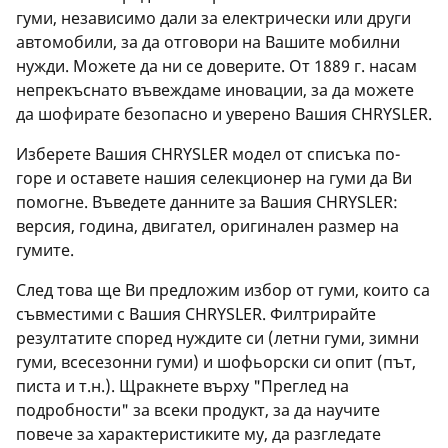
гуми, независимо дали за електрически или други
автомобили, за да отговори на Вашите мобилни
нужди. Можете да ни се доверите. От 1889 г. насам
непрекъснато въвеждаме иновации, за да можете
да шофирате безопасно и уверено Вашия CHRYSLER.
Изберете Вашия CHRYSLER модел от списъка по-
горе и оставете нашия селекционер на гуми да Ви
помогне. Въведете данните за Вашия CHRYSLER:
версия, година, двигател, оригинален размер на
гумите.
След това ще Ви предложим избор от гуми, които са
съвместими с Вашия CHRYSLER. Филтрирайте
резултатите според нуждите си (летни гуми, зимни
гуми, всесезонни гуми) и шофьорски си опит (път,
писта и т.н.). Щракнете върху "Преглед на
подробности" за всеки продукт, за да научите
повече за характеристиките му, да разгледате