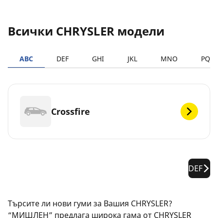
Всички CHRYSLER модели
ABC
DEF
GHI
JKL
MNO
PQR
Crossfire
DEF
Търсите ли нови гуми за Вашия CHRYSLER?
“МИШЛЕН” предлага широка гама от CHRYSLER