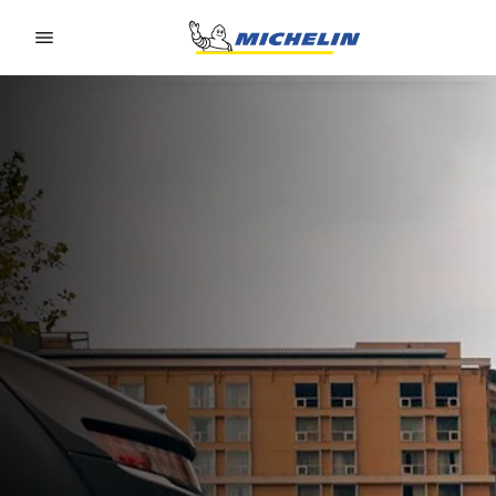
Go to page content
Go to page navigation